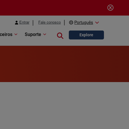
Entrar
Fale conosco
Português
ceiros
Suporte
Close search
Explore