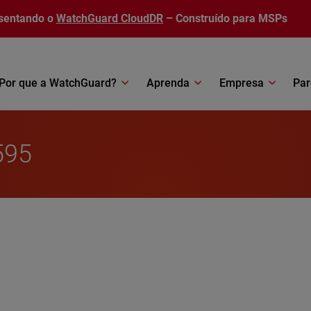
sentando o
WatchGuard CloudDR
– Construído para MSPs
Por que a WatchGuard?
Aprenda
Empresa
Par
595