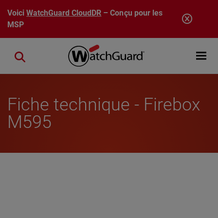
Aller au contenu principal
Voici
WatchGuard CloudDR
– Conçu pour les
MSP
Open mobi
Close search
Fiche technique - Firebox
M595