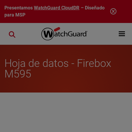
Pasar al contenido principal
Presentamos
WatchGuard CloudDR
– Diseñado
para MSP
Open mobi
Close search
Hoja de datos - Firebox
M595