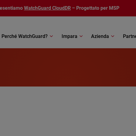
resentiamo
WatchGuard CloudDR
– Progettato per MSP
Perché WatchGuard?
Impara
Azienda
Partn
h