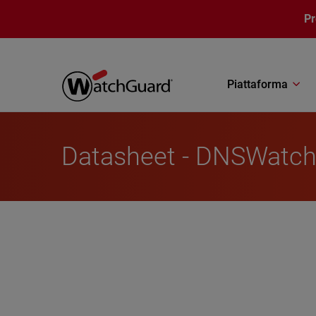
Salta al contenuto principale
P
Piattaforma
Datasheet - DNSWatc