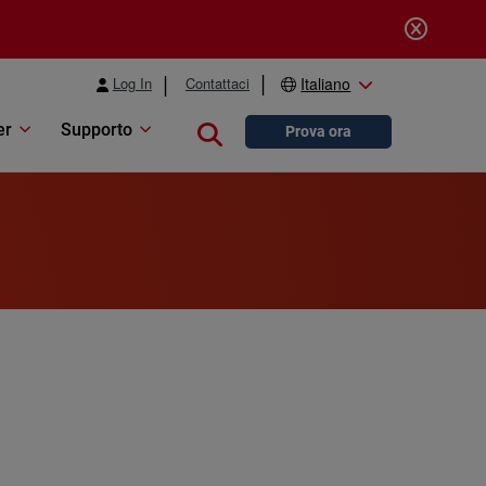
Log In
Contattaci
Italiano
er
Supporto
Close search
Prova ora