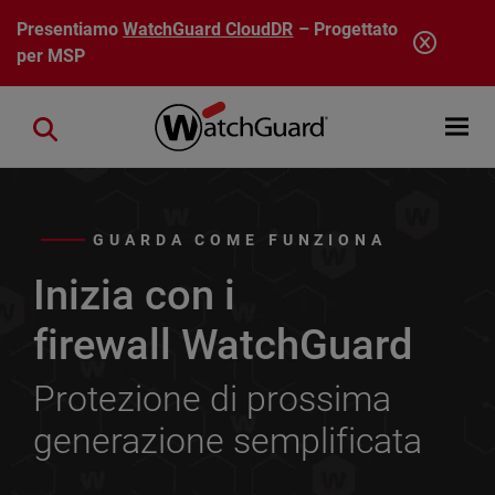
Salta al contenuto principale
Presentiamo
WatchGuard CloudDR
– Progettato
per MSP
Open mobi
Close search
GUARDA COME FUNZIONA
Inizia con i
firewall WatchGuard
Protezione di prossima
generazione semplificata