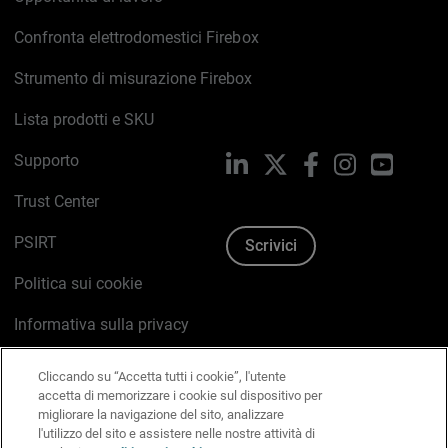
Confronta elettrodomestici Firebox
Strumento di misurazione Firebox
Lista prodotti e SKU
Supporto
LinkedIn
X
Facebook
Instagram
YouTub
Trust Center
PSIRT
Scrivici
Politica sui cookie
Informativa sulla privacy
Kit Media & Brand
Cliccando su “Accetta tutti i cookie”, l'utente
accetta di memorizzare i cookie sul dispositivo per
Gestisci le preferenze e-mail
migliorare la navigazione del sito, analizzare
l'utilizzo del sito e assistere nelle nostre attività di