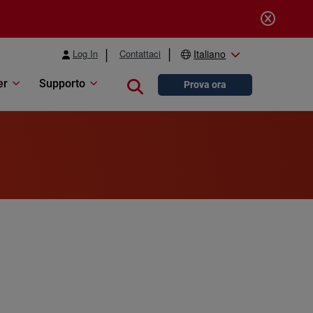
Log In
Contattaci
Italiano
er
Supporto
Close search
Prova ora