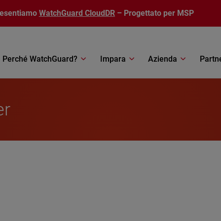
resentiamo
WatchGuard CloudDR
– Progettato per MSP
Perché WatchGuard?
Impara
Azienda
Partn
er