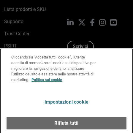
Lista prodotti e SKU
Supporto
LinkedIn
X
Facebook
Instagram
YouTub
Trust Center
PSIRT
Scrivici
Cliccando su “Accetta tutti i cookie”, l'utente
Politica sui cookie
accetta di memorizzare i cookie sul dispositivo per
migliorare la navigazione del sito, analizzare
Informativa sulla privacy
l'utilizzo del sito e assistere nelle nostre attività di
marketing.
Politica sui cookie
Kit Media & Brand
Gestisci le preferenze e-mail
Impostazioni cookie
Italiano
Rifiuta tutti