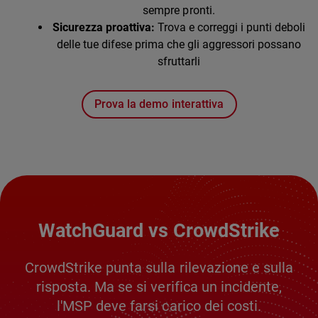
sempre pronti.
Sicurezza proattiva:
Trova e correggi i punti deboli
delle tue difese prima che gli aggressori possano
sfruttarli
Prova la demo interattiva
WatchGuard vs CrowdStrike
CrowdStrike punta sulla rilevazione e sulla
risposta. Ma se si verifica un incidente,
l'MSP deve farsi carico dei costi.