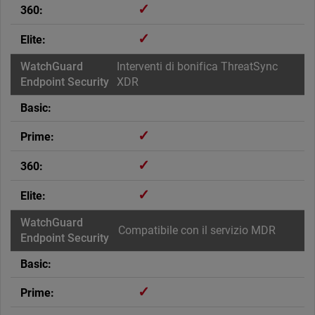
✓
✓
Interventi di bonifica ThreatSync
XDR
✓
✓
✓
Compatibile con il servizio MDR
✓