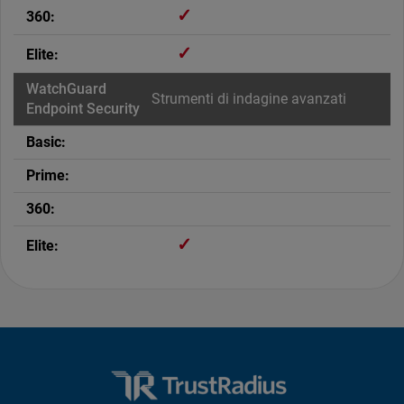
✓
✓
Strumenti di indagine avanzati
✓