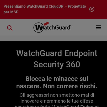
Salta al contenuto principale
Presentiamo
WatchGuard CloudDR
– Progettato
per MSP
Open mobi
Close search
WatchGuard Endpoint
Security 360
Blocca le minacce sul
nascere. Non correre rischi.
Gli aggressori non smettono mai di
innovare e nemmeno le tue difese