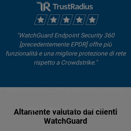
"WatchGuard Endpoint Security 360
[precedentemente EPDR] offre più
funzionalità e una migliore protezione di rete
rispetto a Crowdstrike."
Michael Ruffolo, CTO di eSecurity Solutions
Leggi la recensione completa >
Altamente valutato dai clienti
WatchGuard