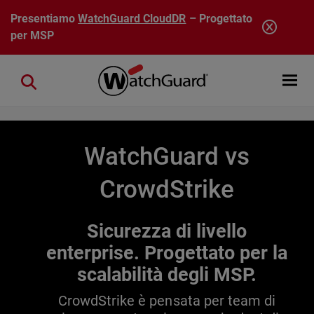
Salta al contenuto principale
Presentiamo
WatchGuard CloudDR
– Progettato
per MSP
Open mobi
Close search
WatchGuard vs
CrowdStrike
Sicurezza di livello
enterprise. Progettato per la
scalabilità degli MSP.
CrowdStrike è pensata per team di