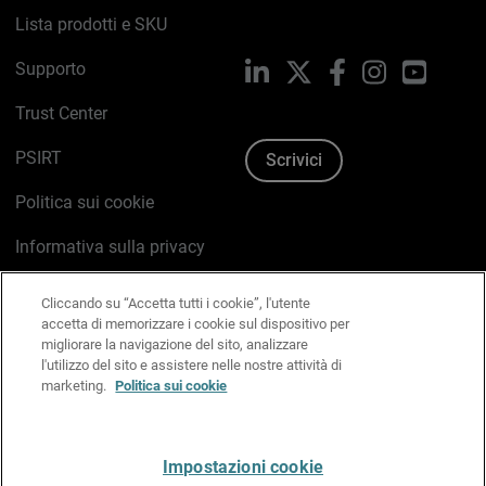
Lista prodotti e SKU
Supporto
LinkedIn
X
Facebook
Instagram
YouTub
Trust Center
PSIRT
Scrivici
Politica sui cookie
Informativa sulla privacy
Kit Media & Brand
Cliccando su “Accetta tutti i cookie”, l'utente
accetta di memorizzare i cookie sul dispositivo per
Gestisci le preferenze e-mail
migliorare la navigazione del sito, analizzare
l'utilizzo del sito e assistere nelle nostre attività di
marketing.
Politica sui cookie
Italiano
Impostazioni cookie
Copyright © 1996-2026 WatchGuard Technologies, Inc.