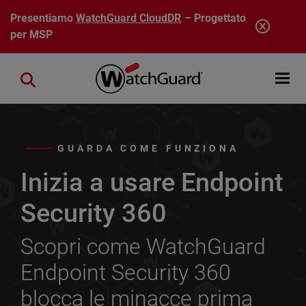
Salta al contenuto principale
Presentiamo
WatchGuard CloudDR
– Progettato
per MSP
Open mobi
Close search
GUARDA COME FUNZIONA
Inizia a usare Endpoint
Security 360
Scopri come WatchGuard
Endpoint Security 360
blocca le minacce prima