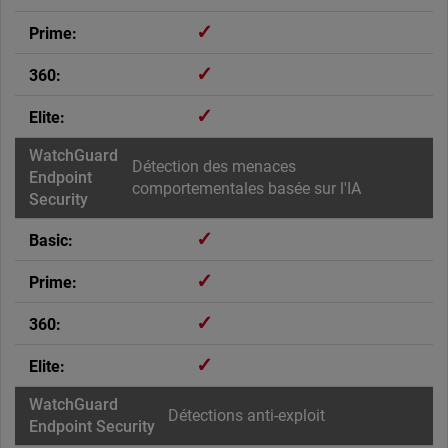
✓
✓
✓
Détection des menaces
comportementales basée sur l'IA
✓
✓
✓
✓
Détections anti-exploit