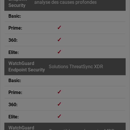
analyse des causes profondes
✓
✓
✓
Solutions ThreatSync XDR
✓
✓
✓