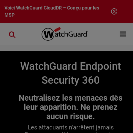
Aller au contenu principal
Voici
WatchGuard CloudDR
– Conçu pour les
MSP
Open mobi
Close search
WatchGuard Endpoint
Security 360
Neutralisez les menaces dès
leur apparition. Ne prenez
aucun risque.
Les attaquants n'arrêtent jamais