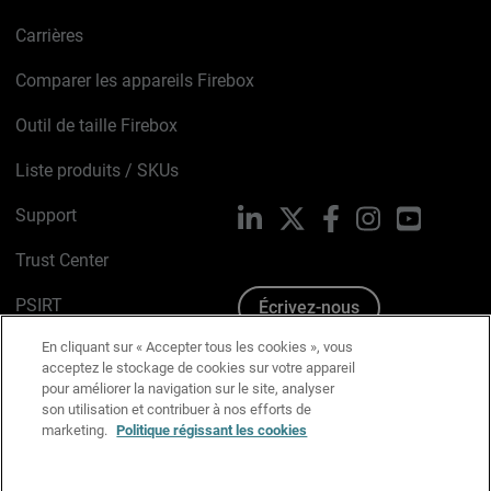
Carrières
Comparer les appareils Firebox
Outil de taille Firebox
Liste produits / SKUs
Support
LinkedIn
X
Facebook
Instagram
YouTube
Trust Center
PSIRT
Écrivez-nous
En cliquant sur « Accepter tous les cookies », vous
Avis sur les cookies
acceptez le stockage de cookies sur votre appareil
pour améliorer la navigation sur le site, analyser
Politique de confidentialité
son utilisation et contribuer à nos efforts de
marketing.
Politique régissant les cookies
Charte Graphique
Préférences email