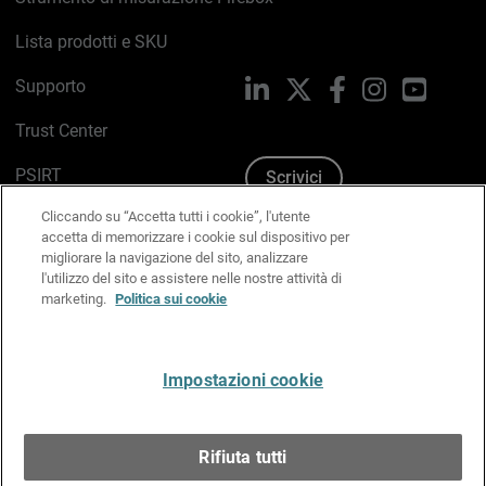
Lista prodotti e SKU
Supporto
LinkedIn
X
Facebook
Instagram
YouTub
Trust Center
PSIRT
Scrivici
Cliccando su “Accetta tutti i cookie”, l'utente
Politica sui cookie
accetta di memorizzare i cookie sul dispositivo per
migliorare la navigazione del sito, analizzare
Informativa sulla privacy
l'utilizzo del sito e assistere nelle nostre attività di
marketing.
Politica sui cookie
Kit Media & Brand
Gestisci le preferenze e-mail
Impostazioni cookie
Italiano
Rifiuta tutti