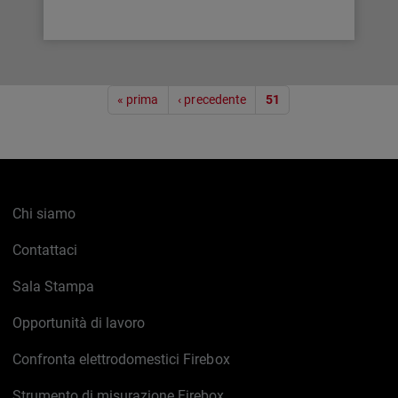
Paginazione
« prima
‹ precedente
51
Chi siamo
Contattaci
Sala Stampa
Opportunità di lavoro
Confronta elettrodomestici Firebox
Strumento di misurazione Firebox