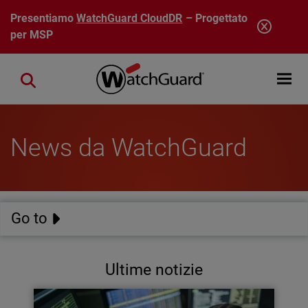
Salta al contenuto principale
Presentiamo
WatchGuard CloudDR
– Progettato
per MSP
Open mobi
Close search
News da WatchGuard
Go to
Ultime notizie