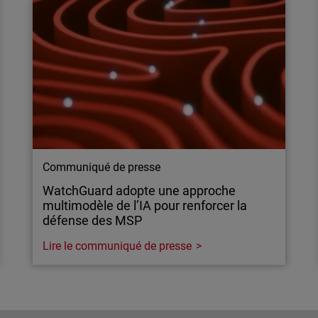
Communiqué de presse
WatchGuard adopte une approche
multimodèle de l’IA pour renforcer la
défense des MSP
Lire le communiqué de presse
Communiqué de presse
WatchGuard adopte une approche