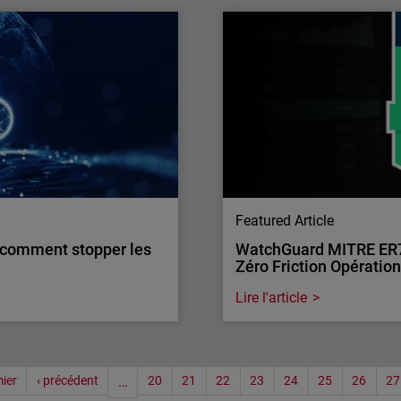
de l’Année par CRN
Sécurité des identités 
Les identités numériques s
 Year 2025. Une solution
Découvrez comment PME et
ité réseau et réponse
menaces.
Featured Article
: comment stopper les
WatchGuard MITRE ER7 :
Zéro Friction Opératio
Lire l'article
Endpoint Security
: comment stopper les
WatchGuard MITRE ER7 :
ier
‹ précédent
…
20
21
22
23
24
25
26
27
Zéro Friction Opératio