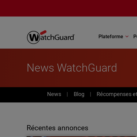
Aller au contenu principal
Plateforme
P
News WatchGuard
News
News
Blog
Récompenses et 
Récentes annonces