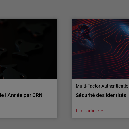
multimodèle de l’IA pour renforcer la
défense des MSP
WatchGuard® Technologies, leader mondial
de la cybersécurité unifiée pour les
fournisseurs de services managés (MSP),
annonce aujourd’hui de nouveaux
investissements dans l’IA appliquée à la
sécurité des applications, élargissant ainsi
son accès aux capacités avancées d’OpenAI
et d’Anthropic…
Multi-Factor Authenticati
de l’Année par CRN
Sécurité des identités 
Lire l'article
Multi-Factor Authenticati