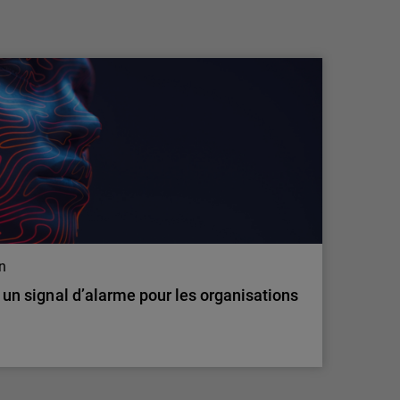
pratiques de travail explosent, les
employés accentuent le r…
Une nouvelle étude de WatchGuard
Technologies, leader mondial de la
cybersécurité unifiée pour les fournisseurs de
services managés (MSP), révèle que le
comportement des employés crée un risque de
cybersécurité important et souvent invisible
pour les petites et moyennes entreprises
(PME). Selon le…
on
: un signal d’alarme pour les organisations
on