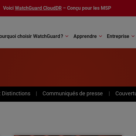
Voici
WatchGuard CloudDR
– Conçu pour les MSP
ourquoi choisir WatchGuard ?
Apprendre
Entreprise
Distinctions
Communiqués de presse
Couvert