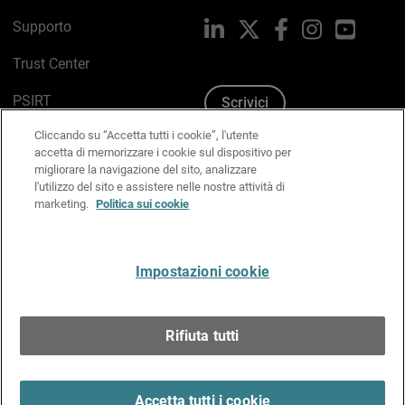
Supporto
LinkedIn
X
Facebook
Instagram
YouTub
Trust Center
PSIRT
Scrivici
Cliccando su “Accetta tutti i cookie”, l'utente
Politica sui cookie
accetta di memorizzare i cookie sul dispositivo per
migliorare la navigazione del sito, analizzare
Informativa sulla privacy
l'utilizzo del sito e assistere nelle nostre attività di
marketing.
Politica sui cookie
Kit Media & Brand
Gestisci le preferenze e-mail
Impostazioni cookie
Italiano
Rifiuta tutti
Copyright © 1996-2026 WatchGuard Technologies, Inc.
tutti i diritti riservati.
Terms of Use >
Accetta tutti i cookie