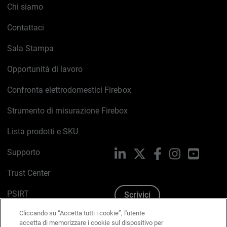
Chi siamo
Contattaci
Sala Stampa
Opportunità di lavoro
Confronta elettrodomestici Firebox
Strumento di misurazione Firebox
Lista prodotti e SKU
Supporto
LinkedIn
X
Facebook
Instagram
YouTub
Trust Center
PSIRT
Scrivici
Cliccando su “Accetta tutti i cookie”, l'utente
Politica sui cookie
accetta di memorizzare i cookie sul dispositivo per