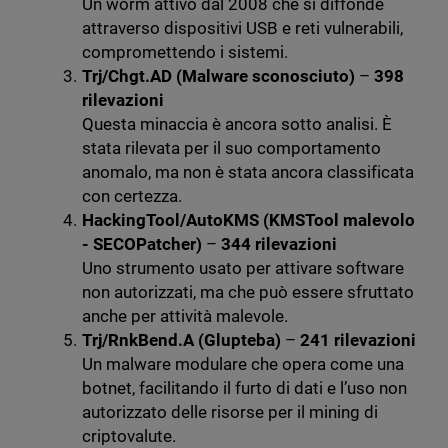
Un worm attivo dal 2008 che si diffonde
attraverso dispositivi USB e reti vulnerabili,
compromettendo i sistemi.
Trj/Chgt.AD (Malware sconosciuto)
–
398
rilevazioni
Questa minaccia è ancora sotto analisi. È
stata rilevata per il suo comportamento
anomalo, ma non è stata ancora classificata
con certezza.
HackingTool/AutoKMS (KMSTool malevolo
- SECOPatcher)
–
344 rilevazioni
Uno strumento usato per attivare software
non autorizzati, ma che può essere sfruttato
anche per attività malevole.
Trj/RnkBend.A (Glupteba)
–
241 rilevazioni
Un malware modulare che opera come una
botnet, facilitando il furto di dati e l’uso non
autorizzato delle risorse per il mining di
criptovalute.