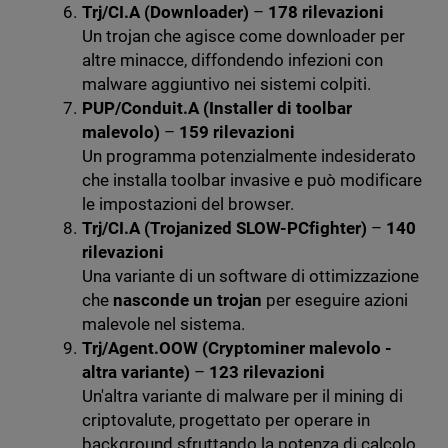
Trj/CI.A (Downloader)
–
178 rilevazioni
Un trojan che agisce come downloader per
altre minacce, diffondendo infezioni con
malware aggiuntivo nei sistemi colpiti.
PUP/Conduit.A (Installer di toolbar
malevolo)
–
159 rilevazioni
Un programma potenzialmente indesiderato
che installa toolbar invasive e può modificare
le impostazioni del browser.
Trj/CI.A (Trojanized SLOW-PCfighter)
–
140
rilevazioni
Una variante di un software di ottimizzazione
che
nasconde un trojan
per eseguire azioni
malevole nel sistema.
Trj/Agent.OOW (Cryptominer malevolo -
altra variante)
–
123 rilevazioni
Un'altra variante di malware per il mining di
criptovalute, progettato per operare in
background sfruttando la potenza di calcolo