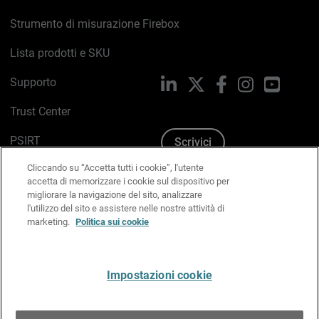
Strumento di misurazione Firebox
Lista prodotti e SKU
Supporto
LinkedIn
X
Facebook
Instagram
YouTub
Trust Center
PSIRT
Scrivici
Cliccando su “Accetta tutti i cookie”, l'utente
Politica sui cookie
accetta di memorizzare i cookie sul dispositivo per
migliorare la navigazione del sito, analizzare
Informativa sulla privacy
l'utilizzo del sito e assistere nelle nostre attività di
marketing.
Politica sui cookie
Kit Media & Brand
Gestisci le preferenze e-mail
Impostazioni cookie