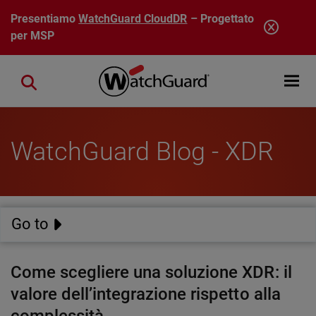
Salta al contenuto principale
Presentiamo
WatchGuard CloudDR
– Progettato
per MSP
Open mobi
Close search
WatchGuard Blog - XDR
Go to
Come scegliere una soluzione XDR: il
valore dell’integrazione rispetto alla