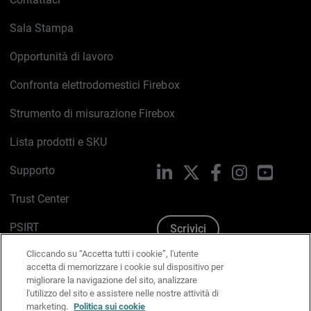
Sala Stampa
Opportunità di lavoro
Confronta elettrodomestici Firebox
Strumento di misurazione Firebox
Lista prodotti e SKU
Supporto
LinkedIn
X
Facebook
Instagram
YouTub
Trust Center
PSIRT
Scrivici
Cliccando su “Accetta tutti i cookie”, l'utente
Politica sui cookie
accetta di memorizzare i cookie sul dispositivo per
migliorare la navigazione del sito, analizzare
Informativa sulla privacy
l'utilizzo del sito e assistere nelle nostre attività di
marketing.
Politica sui cookie