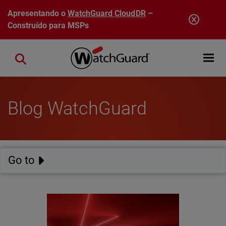
Pular para o conteúdo principal
Apresentando o
WatchGuard CloudDR
–
Construído para MSPs
Open mobi
Close search
Blog WatchGuard
Go to