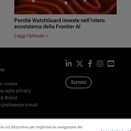
Perché WatchGuard investe nell’intero
ecosistema della Frontier AI
Leggi l'articolo
LinkedIn
X
Facebook
Instagram
YouTub
ter
Scrivici
ui cookie
va sulla privacy
 & Brand
e preferenze e-mail
kie sul dispositivo per migliorare la navigazione del
96-2026 WatchGuard Technologies, Inc. tutti i diritti riservati.
T