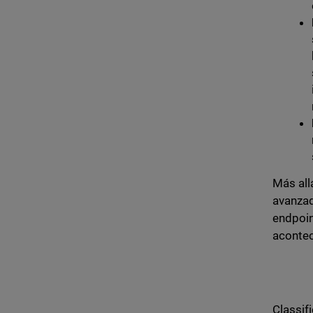
Más all
avanza
endpoin
aconte
Classifi