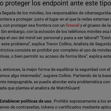
 proteger los endpoint ante este ti
a llegada de los móviles, los responsables de ciberseguridad
rontera a proteger: justo el lugar en el que la redes externa
, con proteger esa frontera con un
firewall
y el grueso de 
. Sin embargo, con la eclosión de los teléfonos móviles esa 
eja el uso del móvil ser personal y pasa a ser laboral? “Ex
 este problema”, explica Trevor Collins, Analista de Segur
trictiva consiste en prohibir por completo el uso de móvile
tivas, o bien permitir su acceso de forma libre”, explica est
s, entonces, la mejor forma de equilibrar la seguridad con e
mos algo intermedio”, sugiere Collins. Partiendo de la bas
nte inexpugnable, se puede abordar esta problemática con l
da que plantea el analista de WatchGuard:
Establecer pol
í
ticas de uso
. Prohibir expresamente a los e
envío de contraseñas, tokens o certificados mediante aplic