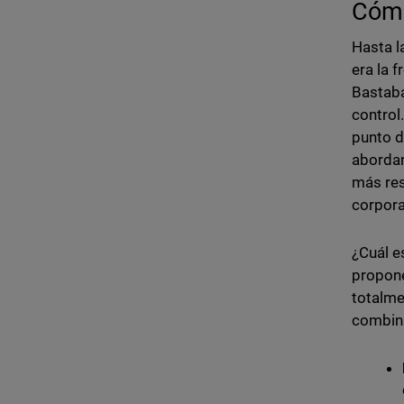
Cómo
Hasta l
era la f
Bastaba
control
punto d
abordar
más res
corpora
¿Cuál e
propone
totalme
combina