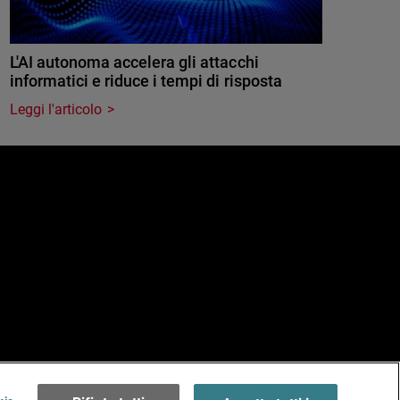
L'AI autonoma accelera gli attacchi
informatici e riduce i tempi di risposta
Leggi l'articolo
e
erms of Use >