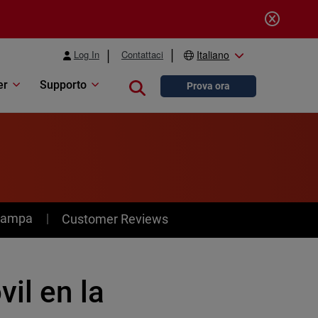
Log In
Contattaci
Italiano
er
Supporto
Close search
Prova ora
stampa
Customer Reviews
il en la