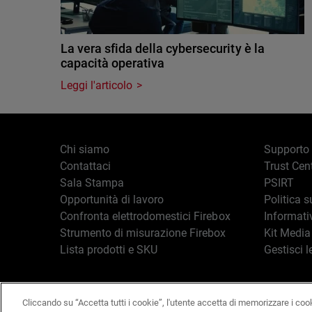
La vera sfida della cybersecurity è la
capacità operativa
Leggi l'articolo
Chi siamo
Supporto
Contattaci
Trust Cen
Sala Stampa
PSIRT
Opportunità di lavoro
Politica s
Confronta elettrodomestici Firebox
Informati
Strumento di misurazione Firebox
Kit Media
Lista prodotti e SKU
Gestisci l
Cliccando su “Accetta tutti i cookie”, l'utente accetta di memorizzare i coo
Italiano
Copyright © 19