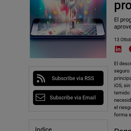
pr
El pro
aprove
13 Otto
Shar
El desc
seguro 
princip
Subscribe via RSS
iOS, si
temid
Subscribe via Email
necesid
el ries
forma 
Indice