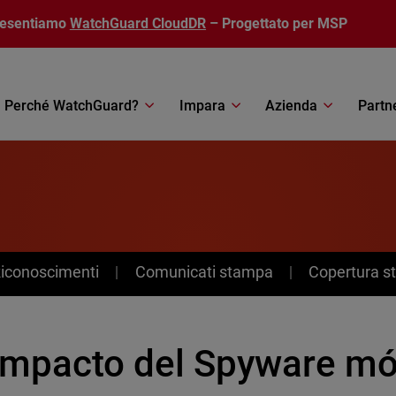
resentiamo
WatchGuard CloudDR
– Progettato per MSP
Perché WatchGuard?
Impara
Azienda
Partn
Riconoscimenti
Comunicati stampa
Copertura 
impacto del Spyware móv