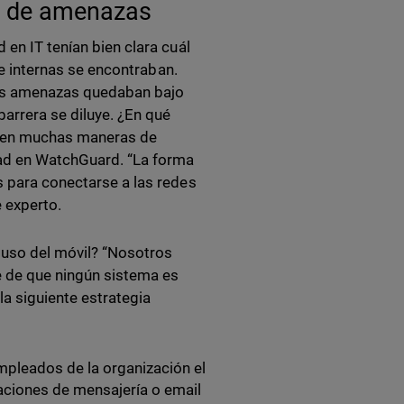
po de amenazas
 en IT tenían bien clara cuál
s e internas se encontraban.
las amenazas quedaban bajo
barrera se diluye. ¿En qué
isten muchas maneras de
idad en WatchGuard. “La forma
s para conectarse a las redes
e experto.
l uso del móvil? “Nosotros
e de que ningún sistema es
a siguiente estrategia
mpleados de la organización el
aciones de mensajería o email