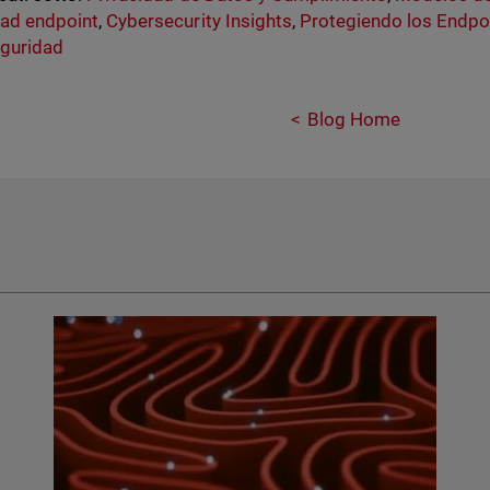
ad endpoint
,
Cybersecurity Insights
,
Protegiendo los Endpo
eguridad
Blog Home