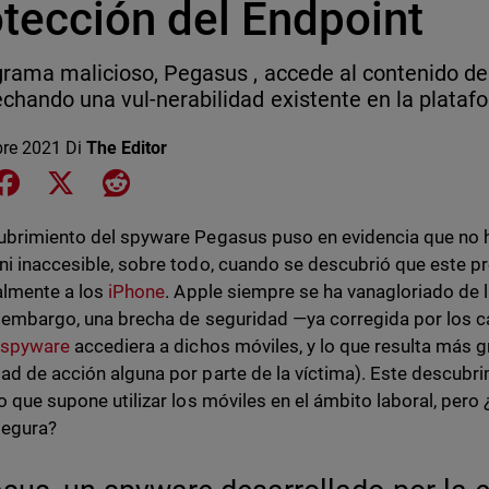
otección del Endpoint
grama malicioso, Pegasus , accede al contenido de
chando una vul-nerabilidad existente en la plataf
bre 2021
Di
The Editor
e on LinkedIn
Share on Facebook
Share on X
Share on Reddit
ubrimiento del spyware Pegasus puso en evidencia que no
ni inaccesible, sobre todo, cuando se descubrió que este 
almente a los
iPhone
. Apple siempre se ha vanagloriado de 
n embargo, una brecha de seguridad —ya corregida por los c
o
spyware
accediera a dichos móviles, y lo que resulta más gr
ad de acción alguna por parte de la víctima). Este descubr
go que supone utilizar los móviles en el ámbito laboral, pe
segura?