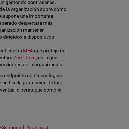
r un gestor de contraseñas.
 de la organización sobre cómo
e supone una importante
nesperado despertará más
rganización mantener
 dirigidos a dispositivos
enticación
MFA
que proteja del
tectura
Zero Trust
, en la que
ervidores de la organización.
os endpoints con tecnologías
e unifica la protección de los
eventual ciberataque como el
 Seguridad
,
Zero Trust
,