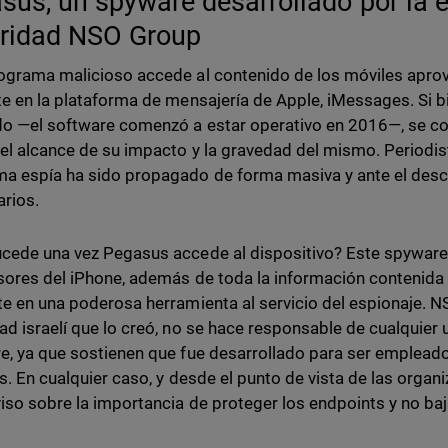
sus, un spyware desarrollado por la
ridad NSO Group
ograma malicioso accede al contenido de los móviles apro
te en la plataforma de mensajería de Apple, iMessages. Si b
o —el software comenzó a estar operativo en 2016—, se c
el alcance de su impacto y la gravedad del mismo. Periodis
a espía ha sido propagado de forma masiva y ante el des
arios.
cede una vez Pegasus accede al dispositivo? Este spyware
sores del iPhone, además de toda la información contenida 
te en una poderosa herramienta al servicio del espionaje. N
ad israelí que lo creó, no se hace responsable de cualquier
e, ya que sostienen que fue desarrollado para ser emplead
es. En cualquier caso, y desde el punto de vista de las org
viso sobre la importancia de proteger los endpoints y no baja