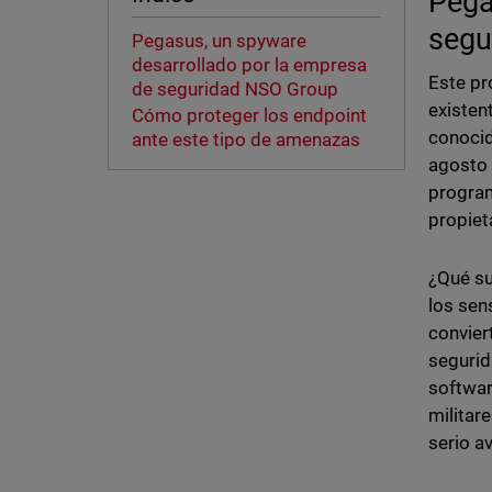
Pega
segu
Pegasus, un spyware
desarrollado por la empresa
Este pr
de seguridad NSO Group
existen
Cómo proteger los endpoint
conocid
ante este tipo de amenazas
agosto 
program
propiet
¿Qué su
los sen
convier
segurid
softwar
militar
serio a