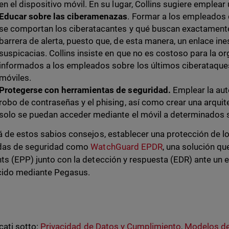
en el dispositivo móvil. En su lugar, Collins sugiere emplea
Educar sobre las ciberamenazas
. Formar a los empleados
se comportan los ciberatacantes y qué buscan exactament
barrera de alerta, puesto que, de esta manera, un enlace i
suspicacias. Collins insiste en que no es costoso para la o
informados a los empleados sobre los últimos ciberataques
móviles.
Protegerse con herramientas de seguridad.
Emplear la aut
robo de contraseñas y el phising, así como crear una arqui
solo se puedan acceder mediante el móvil a determinados s
á de estos sabios consejos, establecer una protección de l
das de seguridad como
WatchGuard EPDR
, una solución qu
ts (EPP) junto con la detección y respuesta (EDR) ante un 
cido mediante Pegasus.
cati sotto:
Privacidad de Datos y Cumplimiento
,
Modelos de