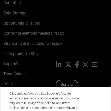
Contattaci
Sala Stampa
Opportunità di lavoro
Confronta elettrodomestici Firebox
Strumento di misurazione Firebox
Lista prodotti e SKU
Supporto
LinkedIn
X
Facebook
Instagram
YouTub
Trust Center
PSIRT
Scrivici
Cliccando su “Accetta tutti i cookie”, l'utente
Politica sui cookie
accetta di memorizzare i cookie sul dispositivo per
migliorare la navigazione del sito, analizzare
Informativa sulla privacy
l'utilizzo del sito e assistere nelle nostre attività di