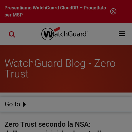
Salta al contenuto principale
Presentiamo
WatchGuard CloudDR
– Progettato
per MSP
Open mobi
Close search
WatchGuard Blog - Zero
Trust
Go to
Zero Trust secondo la NSA: