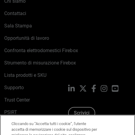
Chi siamo
Contattaci
Sala Stampa
Opportunità di lavoro
Confronta elettrodomestici Firebox
Strumento di misurazione Firebox
Lista prodotti e SKU
Supporto
LinkedIn
X
Facebook
Instagram
YouTub
Trust Center
PSIRT
Scrivici
Cliccando su “Accetta tutti i cookie”, l'utente
Politica sui cookie
accetta di memorizzare i cookie sul dispositivo per