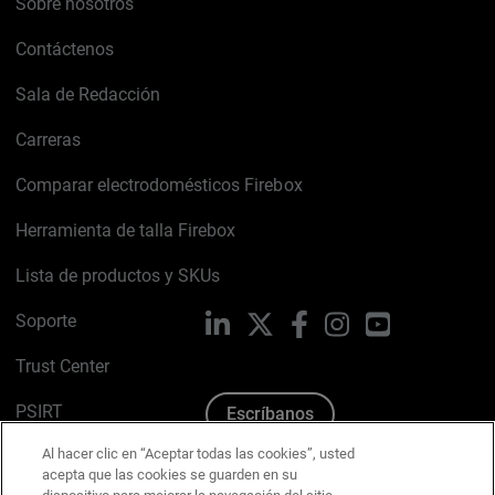
Sobre nosotros
Contáctenos
Sala de Redacción
Carreras
Comparar electrodomésticos Firebox
Herramienta de talla Firebox
Lista de productos y SKUs
Soporte
LinkedIn
X
Facebook
Instagram
YouTube
Trust Center
PSIRT
Escríbanos
Al hacer clic en “Aceptar todas las cookies”, usted
Política de cookies
acepta que las cookies se guarden en su