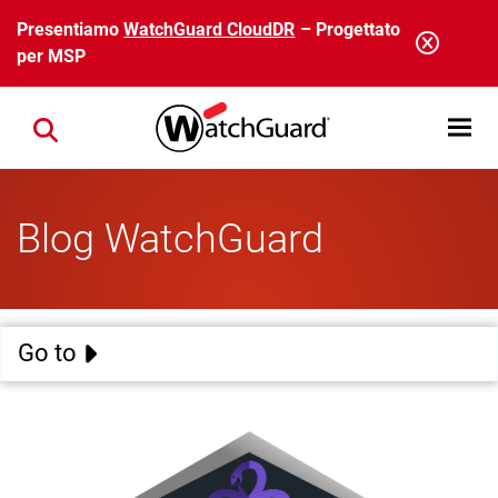
Salta al contenuto principale
Presentiamo
WatchGuard CloudDR
– Progettato
per MSP
Open mobi
Close search
Blog WatchGuard
Go to