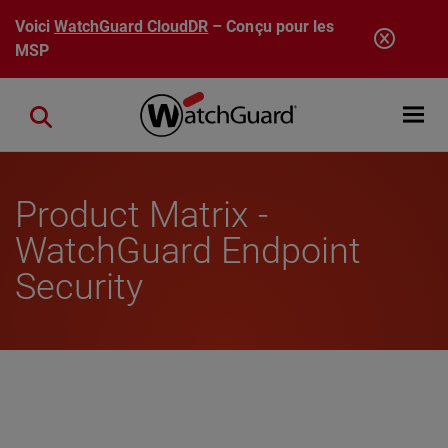
Aller au contenu principal
Voici
WatchGuard CloudDR
– Conçu pour les
MSP
Open mobi
Close search
Product Matrix -
WatchGuard Endpoint
Security