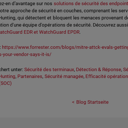
z-en d’avantage sur nos
solutions de sécurité des endpoin
notre approche de sécurité en couches, comprenant les ser
Hunting, qui détectent et bloquent les menaces provenant 
ntion d'une équipe d'opérations de sécurité. Découvrez aussi
atchGuard EDR et WatchGuard EPDR
.
:
https://www.forrester.com/blogs/mitre-attck-evals-gettin
s-your-vendor-says-it-is/
hert unter:
Sécurité des terminaux
,
Détection & Réponse
,
Sé
Hunting
,
Partenaires
,
Sécurité managée
,
Efficacité opération
(SOC)
Blog Startseite