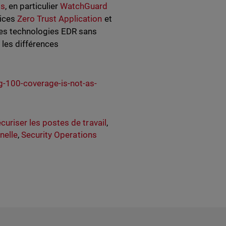
ts
, en particulier
WatchGuard
vices
Zero Trust Application
et
des technologies EDR sans
 les différences
g-100-coverage-is-not-as-
curiser les postes de travail
,
nelle
,
Security Operations