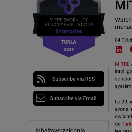
MI
WatchG
menac
04 Okto
Shar
MITRE 
intelli
solutio
Subscribe via RSS
système
Subscribe via Email
Le 20 
avons l
évaluat
de
Turl
Inhaltsverzeichnis
les résu