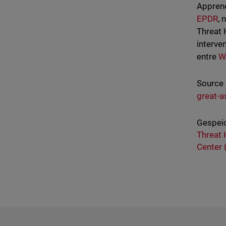
Apprene
EPDR
, 
Threat 
interve
entre
W
Source 
great-a
Gespeic
Threat 
Center 