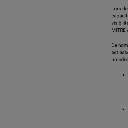
Lors des
capacit
visibil
MITRE A
De nomb
est ess
prendre