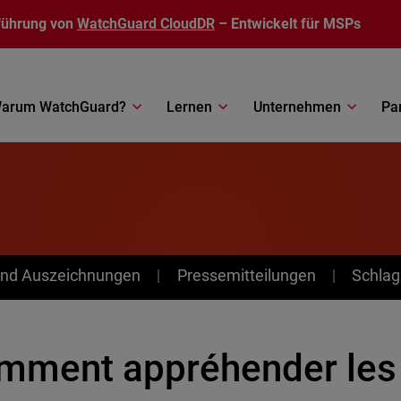
führung von
WatchGuard CloudDR
– Entwickelt für MSPs
arum WatchGuard?
Lernen
Unternehmen
Pa
nd Auszeichnungen
Pressemitteilungen
Schlag
mment appréhender les 