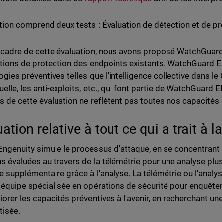
ation comprend deux tests : Évaluation de détection et de pr
 cadre de cette évaluation, nous avons proposé WatchGuar
utions de protection des endpoints existants. WatchGuard 
gies préventives telles que l'intelligence collective dans le 
uelle, les anti-exploits, etc., qui font partie de WatchGuard
ts de cette évaluation ne reflètent pas toutes nos capacités
ation relative à tout ce qui a trait à l
ngenuity simule le processus d'attaque, en se concentrant su
ns évaluées au travers de la télémétrie pour une analyse plu
e supplémentaire grâce à l'analyse. La télémétrie ou l'analy
 équipe spécialisée en opérations de sécurité pour enquêter 
iorer les capacités préventives à l'avenir, en recherchant un
isée.