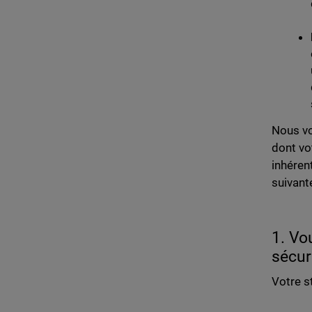
Nous vo
dont vo
inhéren
suivant
1. Vo
sécur
Votre s