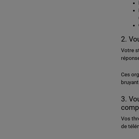
2. Vo
Votre s
réponse
Ces org
bruyante
3. Vo
comp
Vos thr
de télé