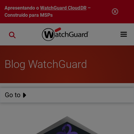
Pular para o conteúdo principal
Apresentando o
WatchGuard CloudDR
–
Construído para MSPs
Open mobi
Close search
Blog WatchGuard
Go to