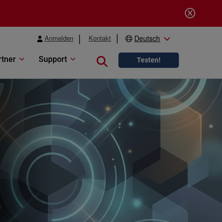
Anmelden
Kontakt
Deutsch
rtner
Support
Close search
Testen!