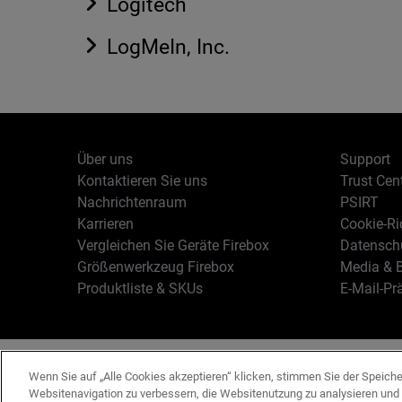
Logitech
LogMeIn, Inc.
Über uns
Support
Kontaktieren Sie uns
Trust Cen
Nachrichtenraum
PSIRT
Karrieren
Cookie-Ric
Vergleichen Sie Geräte Firebox
Datenschu
Größenwerkzeug Firebox
Media & B
Produktliste & SKUs
E-Mail-Pr
Deutsch
Copyright © 19
Wenn Sie auf „Alle Cookies akzeptieren“ klicken, stimmen Sie der Speich
Websitenavigation zu verbessern, die Websitenutzung zu analysieren un