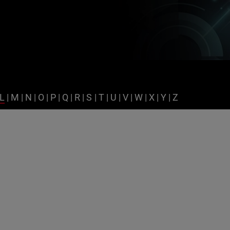
L
|
M
|
N
|
O
|
P
|
Q
|
R
|
S
|
T
|
U
|
V
|
W
|
X
|
Y
|
Z