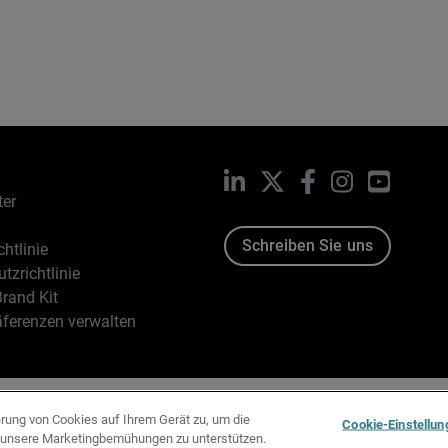
LinkedIn
X
Facebook
Instagram
YouTub
ter
Schreiben Sie uns
htlinie
tzrichtlinie
rand Kit
äferenzen verwalten
96-2026 WatchGuard Technologies, Inc. Alle Rechte vorbehalten
erung von Cookies auf Ihrem Gerät zu, um die
Cookie-Einstellun
d unsere Marketingbemühungen zu unterstützen.