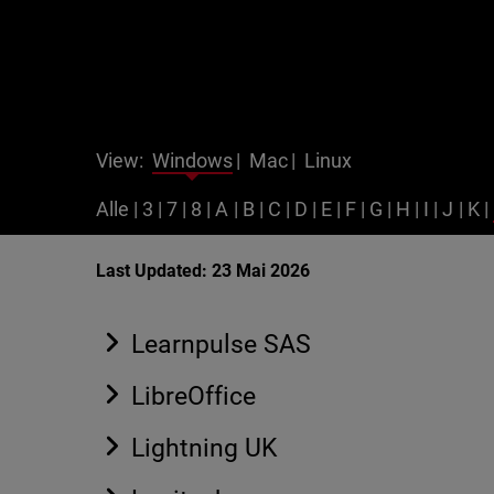
View:
Windows
|
Mac
|
Linux
Alle
|
3
|
7
|
8
|
A
|
B
|
C
|
D
|
E
|
F
|
G
|
H
|
I
|
J
|
K
|
Last Updated: 23 Mai 2026
Learnpulse SAS
LibreOffice
Lightning UK