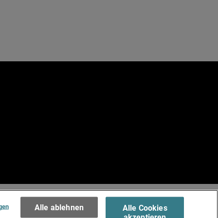
e
.
Terms of Use >
gen
Alle ablehnen
Alle Cookies
akzeptieren