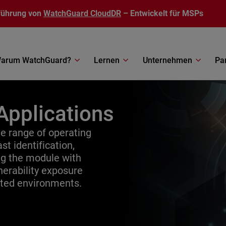
führung von
WatchGuard CloudDR
– Entwickelt für MSPs
arum WatchGuard?
Lernen
Unternehmen
Pa
Applications
 range of operating
st identification,
ing the module with
erability exposure
uted environments.