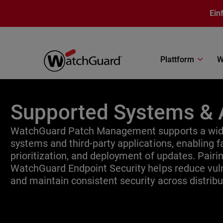
Direkt zum Inhalt
Ein
Plattform
W
Supported Systems & 
WatchGuard Patch Management supports a wide
systems and third-party applications, enabling fa
prioritization, and deployment of updates. Pair
WatchGuard Endpoint Security helps reduce vuln
and maintain consistent security across distrib