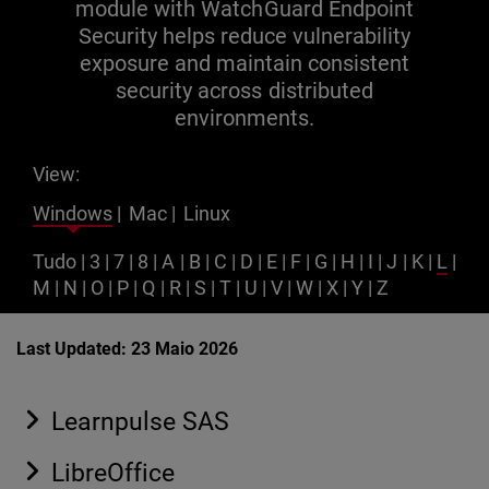
module with WatchGuard Endpoint
Security helps reduce vulnerability
exposure and maintain consistent
security across distributed
environments.
View:
Windows
|
Mac
|
Linux
Tudo
|
3
|
7
|
8
|
A
|
B
|
C
|
D
|
E
|
F
|
G
|
H
|
I
|
J
|
K
|
L
|
M
|
N
|
O
|
P
|
Q
|
R
|
S
|
T
|
U
|
V
|
W
|
X
|
Y
|
Z
Last Updated: 23 Maio 2026
Learnpulse SAS
LibreOffice