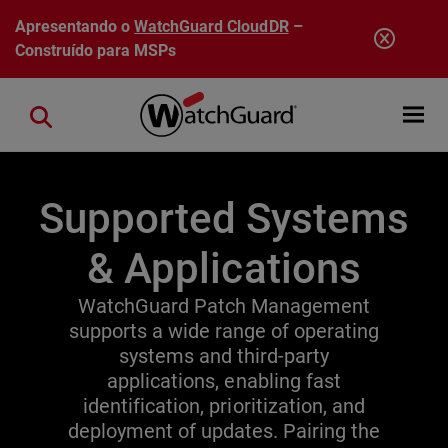
Pular para o conteúdo principal
Apresentando o
WatchGuard CloudDR
–
Construído para MSPs
Open mobi
Close search
Supported Systems
& Applications
WatchGuard Patch Management
supports a wide range of operating
systems and third-party
applications, enabling fast
identification, prioritization, and
deployment of updates. Pairing the