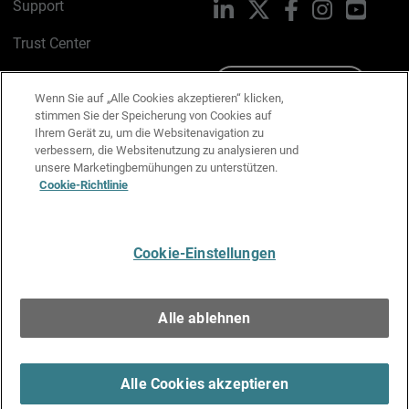
Support
LinkedIn
X
Facebook
Instagram
YouTu
Trust Center
PSIRT
Schreiben Sie uns
Wenn Sie auf „Alle Cookies akzeptieren“ klicken,
stimmen Sie der Speicherung von Cookies auf
Cookie-Richtlinie
Ihrem Gerät zu, um die Websitenavigation zu
verbessern, die Websitenutzung zu analysieren und
Datenschutzrichtlinie
unsere Marketingbemühungen zu unterstützen.
Cookie-Richtlinie
Media & Brand Kit
E-Mail-Präferenzen verwalten
Cookie-Einstellungen
Deutsch
Alle ablehnen
Copyright © 1996-2026 WatchGuard Technologies, Inc. Alle
Rechte vorbehalten.
Terms of Use >
Alle Cookies akzeptieren