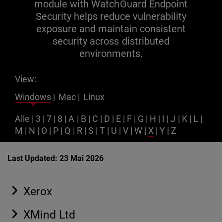
module with WatchGuard Endpoint
Security helps reduce vulnerability
exposure and maintain consistent
security across distributed
environments.
View:
Windows
|
Mac
|
Linux
Alle
|
3
|
7
|
8
|
A
|
B
|
C
|
D
|
E
|
F
|
G
|
H
|
I
|
J
|
K
|
L
|
M
|
N
|
O
|
P
|
Q
|
R
|
S
|
T
|
U
|
V
|
W
|
X
|
Y
|
Z
Last Updated: 23 Mai 2026
Xerox
XMind Ltd