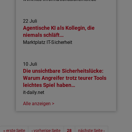
22 Juli
Agentische KI als Kollegin, die
niemals schläft…
Marktplatz IT-Sicherheit
10 Juli
Die unsichtbare Sicherheitslücke:
Warum Angreifer trotz teurer Tools
leichtes Spiel haben…
it-daily.net
Alle anzeigen >
Seitennummerierung
« erste Seite
‹ vorherige Seite
28
nächste Seite ›