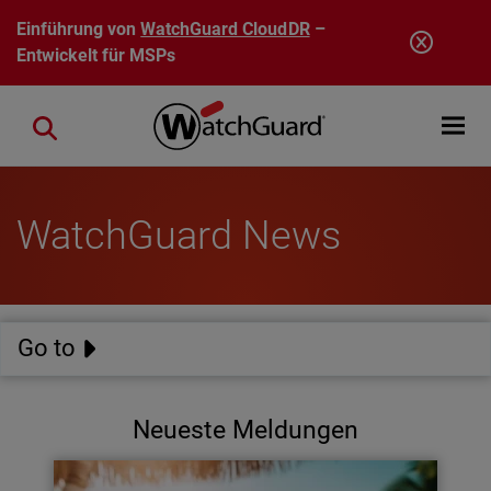
Direkt zum Inhalt
Einführung von
WatchGuard CloudDR
–
Entwickelt für MSPs
Open mobi
Close search
WatchGuard News
Go to
Neueste Meldungen