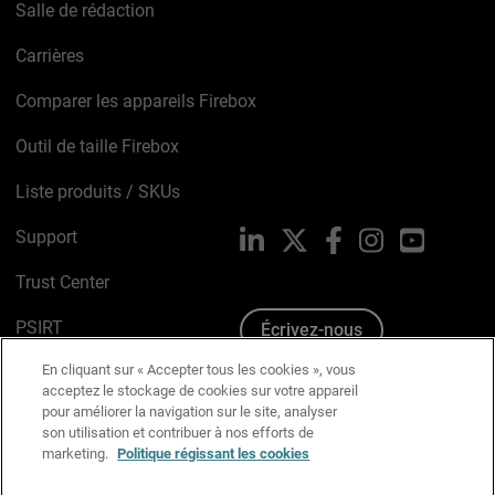
Salle de rédaction
Carrières
Comparer les appareils Firebox
Outil de taille Firebox
Liste produits / SKUs
Support
LinkedIn
X
Facebook
Instagram
YouTube
Trust Center
PSIRT
Écrivez-nous
En cliquant sur « Accepter tous les cookies », vous
Avis sur les cookies
acceptez le stockage de cookies sur votre appareil
pour améliorer la navigation sur le site, analyser
Politique de confidentialité
son utilisation et contribuer à nos efforts de
marketing.
Politique régissant les cookies
Charte Graphique