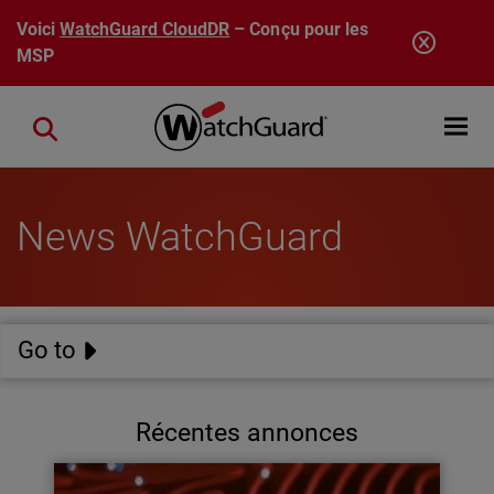
Aller au contenu principal
Voici
WatchGuard CloudDR
– Conçu pour les
MSP
Open mobi
Close search
News WatchGuard
Go to
Récentes annonces