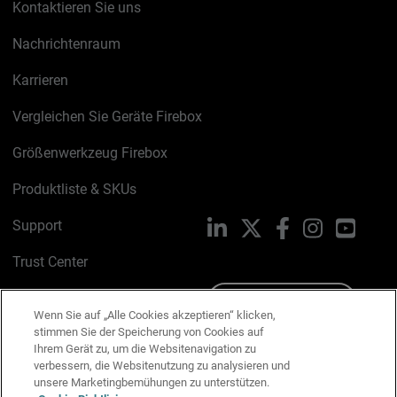
Kontaktieren Sie uns
Nachrichtenraum
Karrieren
Vergleichen Sie Geräte Firebox
Größenwerkzeug Firebox
Produktliste & SKUs
Support
LinkedIn
X
Facebook
Instagram
YouTu
Trust Center
PSIRT
Schreiben Sie uns
Wenn Sie auf „Alle Cookies akzeptieren“ klicken,
stimmen Sie der Speicherung von Cookies auf
Cookie-Richtlinie
Ihrem Gerät zu, um die Websitenavigation zu
verbessern, die Websitenutzung zu analysieren und
Datenschutzrichtlinie
unsere Marketingbemühungen zu unterstützen.