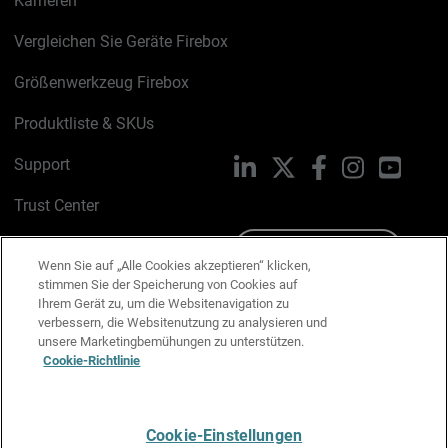
Karrieren
Vergleichen Sie Geräte Firebox
Größenwerkzeug Firebox
Produktliste & SKUs
Support
LinkedIn
X
Facebook
Instagram
YouTu
Trust Center
PSIRT
Schreiben Sie uns
Wenn Sie auf „Alle Cookies akzeptieren“ klicken,
stimmen Sie der Speicherung von Cookies auf
Cookie-Richtlinie
Ihrem Gerät zu, um die Websitenavigation zu
verbessern, die Websitenutzung zu analysieren und
Datenschutzrichtlinie
unsere Marketingbemühungen zu unterstützen.
Cookie-Richtlinie
Media & Brand Kit
E-Mail-Präferenzen verwalten
Cookie-Einstellungen