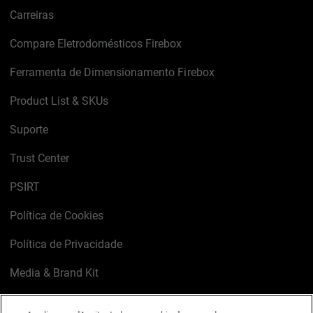
Carreiras
Compare Eletrodomésticos Firebox
Ferramenta de Dimensionamento Firebox
Product List & SKUs
Suporte
Trust Center
PSIRT
Política de Cookies
Política de Privacidade
Media & Brand Kit
Gerenciar preferências de e-mail