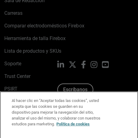
Sala de Redacción
Carreras
Comparar electrodomésticos Firebox
Herramienta de talla Firebox
Lista de productos y SKUs
Soporte
LinkedIn
X
Facebook
Instagram
YouTube
Trust Center
PSIRT
Escríbanos
Al hacer clic en “Aceptar todas las cookies”, usted
Política de cookies
acepta que las cookies se guarden en su
dispositivo para mejorar la navegación del sitio,
Política de privacidad
analizar el uso del mismo, y colaborar con nuestros
estudios para marketing.
Política de cookies
Kit de medios y marca