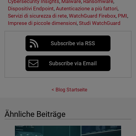
Cybersecurity Insights
,
Malware
,
Ransomware
,
Dispositivi Endpoint
,
Autenticazione a più fattori
,
Servizi di sicurezza di rete
,
WatchGuard Firebox
,
PMI
,
Imprese di piccole dimensioni
,
Studi WatchGuard
Subscribe via RSS
Subscribe via Email
Blog Startseite
Ähnliche Beiträge