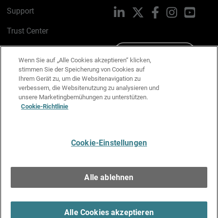
Support
LinkedIn
X
Facebook
Instagram
YouTu
Trust Center
PSIRT
Schreiben Sie uns
Wenn Sie auf „Alle Cookies akzeptieren“ klicken,
stimmen Sie der Speicherung von Cookies auf
Cookie-Richtlinie
Ihrem Gerät zu, um die Websitenavigation zu
verbessern, die Websitenutzung zu analysieren und
Datenschutzrichtlinie
unsere Marketingbemühungen zu unterstützen.
Cookie-Richtlinie
Media & Brand Kit
E-Mail-Präferenzen verwalten
Cookie-Einstellungen
Deutsch
Alle ablehnen
Copyright © 1996-2026 WatchGuard Technologies, Inc. Alle
Rechte vorbehalten.
Terms of Use >
Alle Cookies akzeptieren