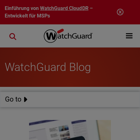
Direkt zum Inhalt
Einführung von
WatchGuard CloudDR
–
Entwickelt für MSPs
Open mobi
Close search
WatchGuard Blog
Go to