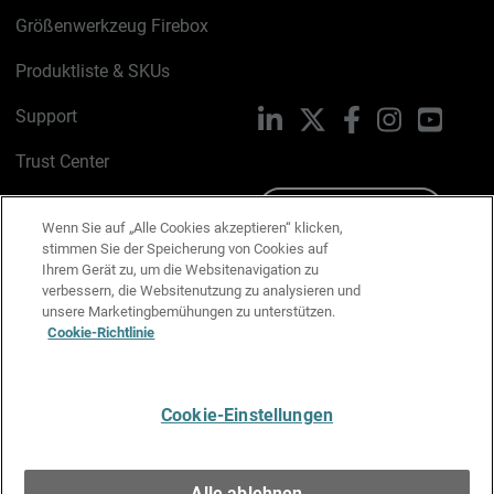
Größenwerkzeug Firebox
Produktliste & SKUs
Support
LinkedIn
X
Facebook
Instagram
YouTu
Trust Center
PSIRT
Schreiben Sie uns
Wenn Sie auf „Alle Cookies akzeptieren“ klicken,
stimmen Sie der Speicherung von Cookies auf
Cookie-Richtlinie
Ihrem Gerät zu, um die Websitenavigation zu
verbessern, die Websitenutzung zu analysieren und
Datenschutzrichtlinie
unsere Marketingbemühungen zu unterstützen.
Cookie-Richtlinie
Media & Brand Kit
E-Mail-Präferenzen verwalten
Cookie-Einstellungen
Deutsch
Alle ablehnen