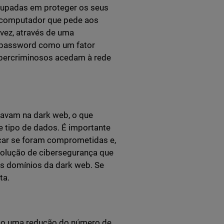
ocupadas em proteger os seus
 computador que pede aos
vez, através de uma
a password como um fator
cibercriminosos acedam à rede
tavam na dark web, o que
e tipo de dados. É importante
icar se foram comprometidas e,
 solução de cibersegurança que
os domínios da dark web. Se
ta.
indo uma redução do número de