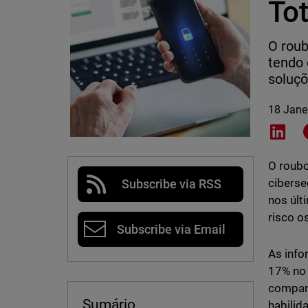
Tot
O roub
tendo
soluçõ
18 Jane
Shar
O roubo
ciberse
Subscribe via RSS
nos úl
risco o
Subscribe via Email
As info
17% no
compara
Sumário
habilid