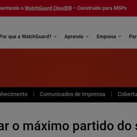
sentando o
WatchGuard CloudDR
– Construído para MSPs
Por que a WatchGuard?
Aprenda
Empresa
Par
nhecimento
Comunicados de Imprensa
Cobertu
ar o máximo partido do 