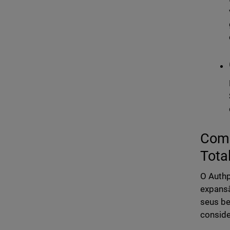
Como
Tota
O Authp
expansã
seus be
conside