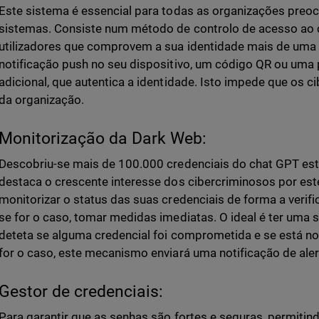
Este sistema é essencial para todas as organizações pre
sistemas. Consiste num método de controlo de acesso ao
utilizadores que comprovem a sua identidade mais de uma 
notificação push no seu dispositivo, um código QR ou um
adicional, que autentica a identidade. Isto impede que os 
da organização.
Monitorização da Dark Web:
Descobriu-se mais de 100.000 credenciais do chat GPT es
destaca o crescente interesse dos cibercriminosos por est
monitorizar o status das suas credenciais de forma a verif
se for o caso, tomar medidas imediatas. O ideal é ter uma
deteta se alguma credencial foi comprometida e se está n
for o caso, este mecanismo enviará uma notificação de aler
Gestor de credenciais:
Para garantir que as senhas são fortes e seguras, permit