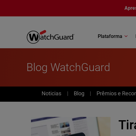
Pular para o conteúdo principal
Apre
Plataforma
Blog WatchGuard
News
Noticias
Blog
Prêmios e Reco
Tir