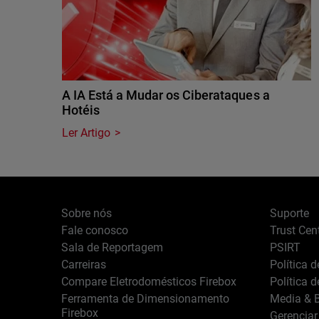
A IA Está a Mudar os Ciberataques a
Hotéis
Ler Artigo
Sobre nós
Suporte
Fale conosco
Trust Cen
Sala de Reportagem
PSIRT
Carreiras
Política 
Compare Eletrodomésticos Firebox
Política 
Ferramenta de Dimensionamento
Media & B
Firebox
Gerenciar