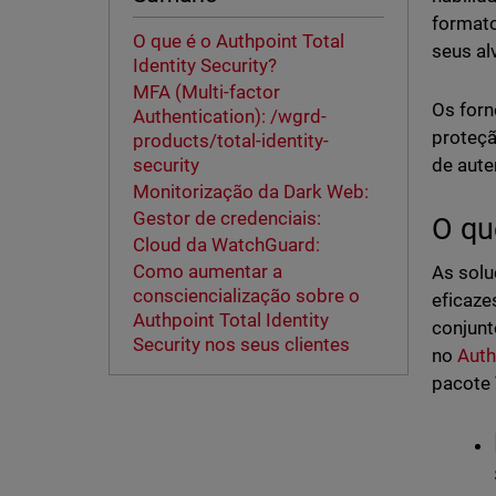
format
O que é o Authpoint Total
seus al
Identity Security?
MFA (Multi-factor
Os forn
Authentication): /wgrd-
proteçã
products/total-identity-
de aute
security
Monitorização da Dark Web:
Gestor de credenciais:
O qu
Cloud da WatchGuard:
Como aumentar a
As solu
consciencialização sobre o
eficaze
Authpoint Total Identity
conjunt
Security nos seus clientes
no
Auth
pacote 