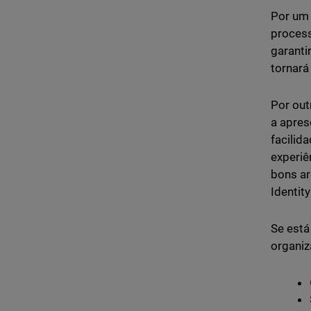
Por um 
process
garanti
tornará
Por out
a apres
facilid
experiê
bons ar
Identity
Se está
organiz