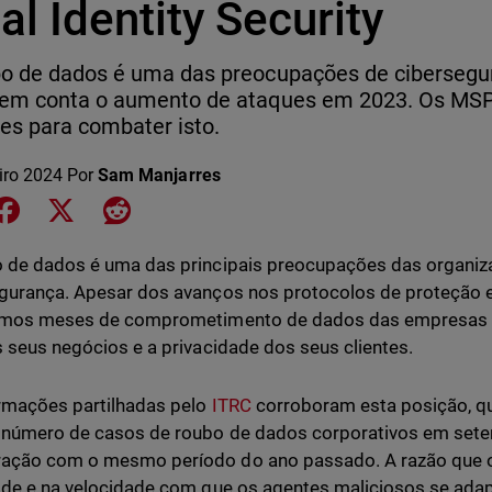
al Identity Security
o de dados é uma das preocupações de cibersegu
 em conta o aumento de ataques em 2023. Os MSP
es para combater isto.
iro 2024
Por
Sam Manjarres
e on LinkedIn
Share on Facebook
Share on X
Share on Reddit
 de dados é uma das principais preocupações das organi
gurança. Apesar dos avanços nos protocolos de proteção 
timos meses de comprometimento de dados das empresas e
s seus negócios e a privacidade dos seus clientes.
rmações partilhadas pelo
ITRC
corroboram esta posição, q
 número de casos de roubo de dados corporativos em set
ção com o mesmo período do ano passado. A razão que or
ade e na velocidade com que os agentes maliciosos se ada