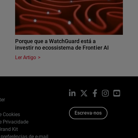
Porque que a WatchGuard está a
investir no ecossistema de Frontier AI
Ler Artigo
LinkedIn
X
Facebook
Instagram
YouTub
ter
Escreva-nos
de Cookies
de Privacidade
rand Kit
 preferências de e-mail