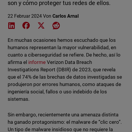
son y cómo proteger tus redes de ellos.
22 Februar 2024
Von
Carlos Arnal
Share on LinkedIn
Share on Facebook
Share on X
Share on Reddit
En muchas ocasiones hemos escuchado que los
humanos representan la mayor vulnerabilidad, en
cuanto a ciberseguridad se refiere. De hecho, así lo
afirma el
informe
Verizon Data Breach
Investigations Report (DBIR) de 2023, que revela
que el 74% de las brechas de datos investigadas se
produjeron por errores humanos, como ataques de
ingeniería social, fallos o uso indebido de los
sistemas.
Sin embargo, recientemente una amenaza distinta
ha ganado protagonismo: el malware de “clic cero”.
Un tipo de malware insidioso que no requiere la