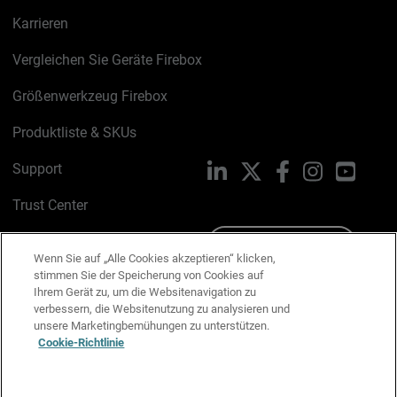
Karrieren
Vergleichen Sie Geräte Firebox
Größenwerkzeug Firebox
Produktliste & SKUs
Support
LinkedIn
X
Facebook
Instagram
YouTu
Trust Center
PSIRT
Schreiben Sie uns
Wenn Sie auf „Alle Cookies akzeptieren“ klicken,
stimmen Sie der Speicherung von Cookies auf
Cookie-Richtlinie
Ihrem Gerät zu, um die Websitenavigation zu
verbessern, die Websitenutzung zu analysieren und
Datenschutzrichtlinie
unsere Marketingbemühungen zu unterstützen.
Cookie-Richtlinie
Media & Brand Kit
E-Mail-Präferenzen verwalten