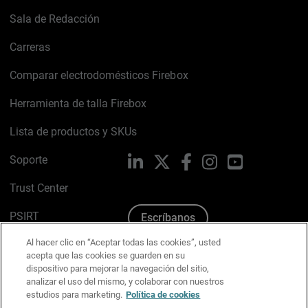
Sala de Redacción
Carreras
Comparar electrodomésticos Firebox
Herramienta de talla Firebox
Lista de productos y SKUs
Soporte
LinkedIn
X
Facebook
Instagram
YouTube
Trust Center
PSIRT
Escríbanos
Al hacer clic en “Aceptar todas las cookies”, usted
Política de cookies
acepta que las cookies se guarden en su
dispositivo para mejorar la navegación del sitio,
Política de privacidad
analizar el uso del mismo, y colaborar con nuestros
estudios para marketing.
Política de cookies
Kit de medios y marca