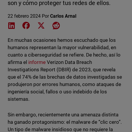
son y cómo proteger tus redes de ellos.
22 febrero 2024
Por
Carlos Arnal
Share on LinkedIn
Share on Facebook
Share on X
Share on Reddit
En muchas ocasiones hemos escuchado que los
humanos representan la mayor vulnerabilidad, en
cuanto a ciberseguridad se refiere. De hecho, así lo
afirma el
informe
Verizon Data Breach
Investigations Report (DBIR) de 2023, que revela
que el 74% de las brechas de datos investigadas se
produjeron por errores humanos, como ataques de
ingeniería social, fallos o uso indebido de los
sistemas.
Sin embargo, recientemente una amenaza distinta
ha ganado protagonismo: el malware de “clic cero”.
Un tipo de malware insidioso que no requiere la