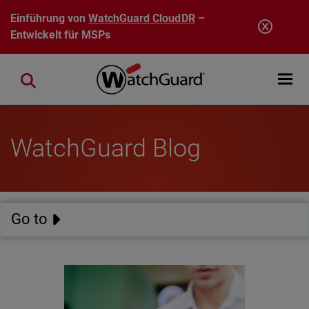
Direkt zum Inhalt
Einführung von
WatchGuard CloudDR
–
Entwickelt für MSPs
Open mobi
Close search
WatchGuard Blog
Go to