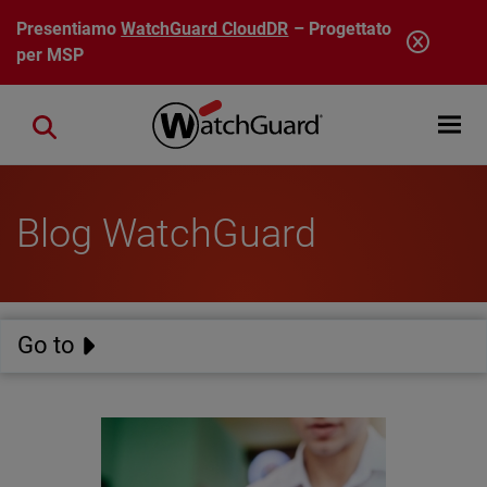
Salta al contenuto principale
Presentiamo
WatchGuard CloudDR
– Progettato
per MSP
Open mobi
Close search
Blog WatchGuard
Go to