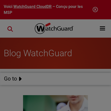
Aller au contenu principal
Voici
WatchGuard CloudDR
– Conçu pour les
MSP
Open mobi
Close search
Blog WatchGuard
Go to