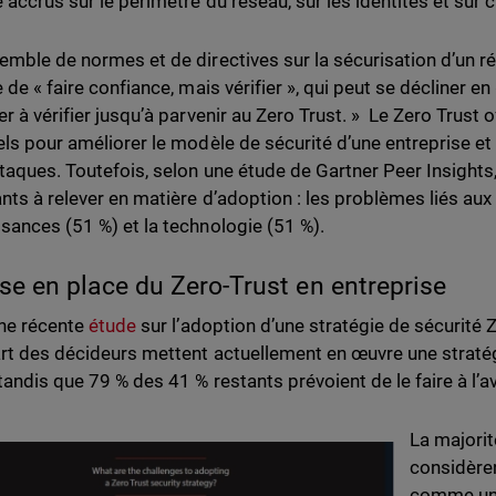
é accrus sur le périmètre du réseau, sur les identités et sur
emble de normes et de directives sur la sécurisation d’un ré
 de « faire confiance, mais vérifier », qui peut se décliner en «
er à vérifier jusqu’à parvenir au Zero Trust. » Le Zero Trus
els pour améliorer le modèle de sécurité d’une entreprise et 
taques. Toutefois, selon une étude de Gartner Peer Insights, 
nts à relever en matière d’adoption : les problèmes liés aux
sances (51 %) et la technologie (51 %).
se en place du Zero-Trust en entreprise
ne récente
étude
sur l’adoption d’une stratégie de sécurité 
art des décideurs mettent actuellement en œuvre une stratég
tandis que 79 % des 41 % restants prévoient de le faire à l’av
La majorit
considère
comme une