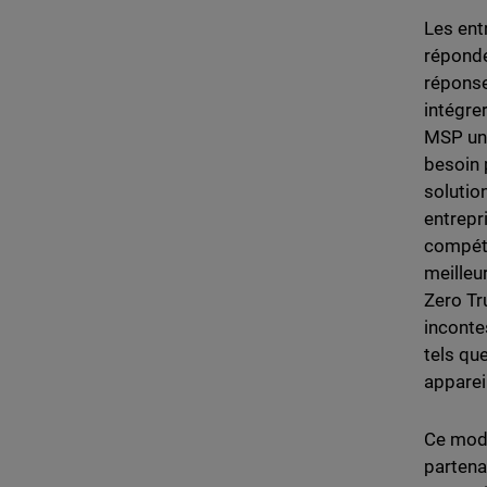
Les ent
réponde
réponse
intégre
MSP une
besoin 
solutio
entrepr
compéte
meilleu
Zero Tr
inconte
tels qu
apparei
Ce modè
partena