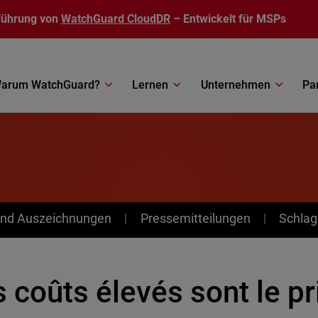
führung von
WatchGuard CloudDR
– Entwickelt für MSPs
arum WatchGuard?
Lernen
Unternehmen
Pa
nd Auszeichnungen
Pressemitteilungen
Schlag
 coûts élevés sont le pr