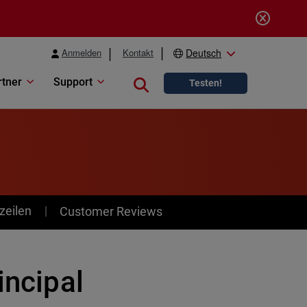
Anmelden
Kontakt
Deutsch
rtner
Support
Close search
Testen!
zeilen
Customer Reviews
incipal