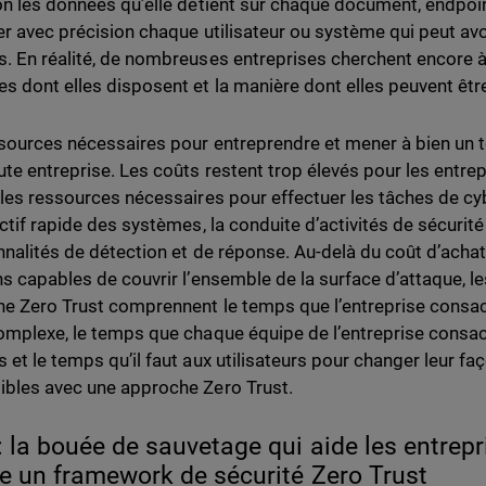
on les données qu’elle détient sur chaque document, endpoint
ier avec précision chaque utilisateur ou système qui peut av
. En réalité, de nombreuses entreprises cherchent encore à 
s dont elles disposent et la manière dont elles peuvent êt
sources nécessaires pour entreprendre et mener à bien un t
ute entreprise. Les coûts restent trop élevés pour les entrep
 les ressources nécessaires pour effectuer les tâches de cyb
ectif rapide des systèmes, la conduite d’activités de sécurité
nnalités de détection et de réponse. Au-delà du coût d’acha
ns capables de couvrir l’ensemble de la surface d’attaque, le
e Zero Trust comprennent le temps que l’entreprise consacre
omplexe, le temps que chaque équipe de l’entreprise consacr
 et le temps qu’il faut aux utilisateurs pour changer leur faç
bles avec une approche Zero Trust.
 la bouée de sauvetage qui aide les entrepr
e un framework de sécurité Zero Trust