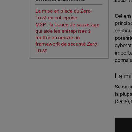
sécurit
La mise en place du Zero-
Cet ens
Trust en entreprise
principe
MSP : la bouée de sauvetage
continu
qui aide les entreprises à
mettre en oeuvre un
potenti
framework de sécurité Zero
cyberat
Trust
importa
connais
La mi
Selon u
la plup
(59 %), 