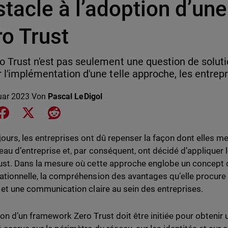
tacle à l’adoption d’un
o Trust
o Trust n'est pas seulement une question de solut
r l'implémentation d'une telle approche, les entrep
uar 2023
Von
Pascal LeDigol
e on LinkedIn
Share on Facebook
Share on X
Share on Reddit
jours, les entreprises ont dû repenser la façon dont elles me
seau d’entreprise et, par conséquent, ont décidé d’appliquer
ust. Dans la mesure où cette approche englobe un concept d
ationnelle, la compréhension des avantages qu’elle procur
l et une communication claire au sein des entreprises.
on d’un framework Zero Trust doit être initiée pour obtenir un