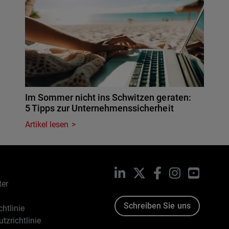
Im Sommer nicht ins Schwitzen geraten:
5 Tipps zur Unternehmenssicherheit
Artikel lesen
LinkedIn
X
Facebook
Instagram
YouTub
ter
Schreiben Sie uns
htlinie
tzrichtlinie