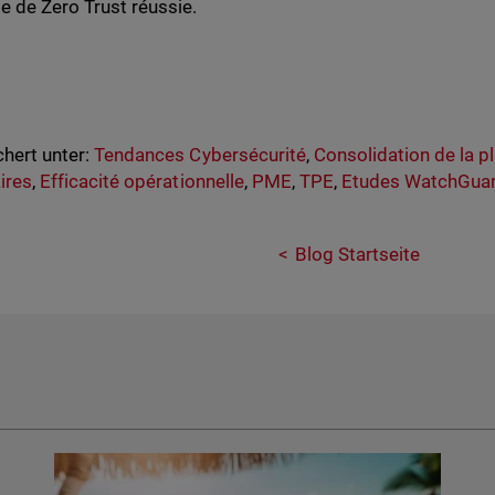
ie de Zero Trust réussie.
hert unter:
Tendances Cybersécurité
,
Consolidation de la p
ires
,
Efficacité opérationnelle
,
PME
,
TPE
,
Etudes WatchGua
Blog Startseite