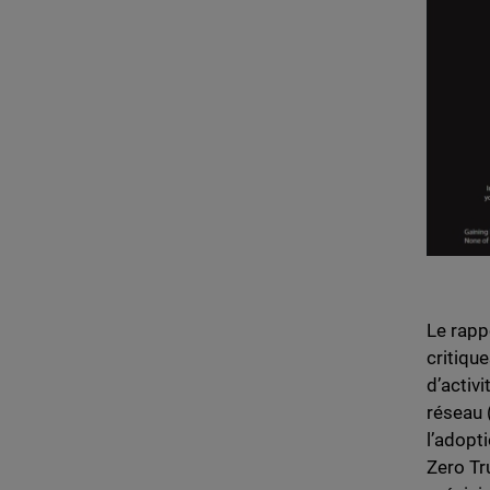
Le rapp
critiqu
d’activi
réseau 
l’adopt
Zero Tru