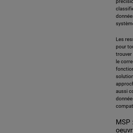
précisi
classif
données
système
Les res
pour to
trouver
le corr
fonctio
solutio
approch
aussi c
données
compati
MSP :
oeuvr