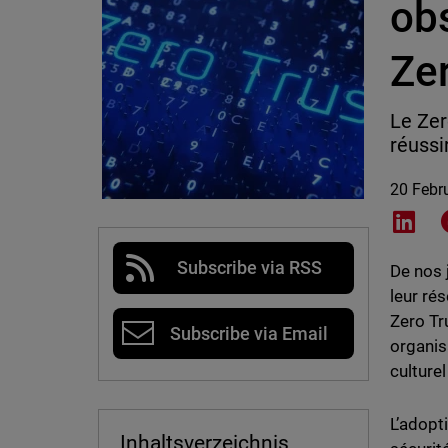
obs
Zer
Le Zer
réussi
20 Febr
Shar
Subscribe via RSS
De nos 
leur ré
Zero Tr
Subscribe via Email
organis
culture
L’adopti
Inhaltsverzeichnis