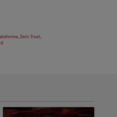
lateforme
,
Zero Trust
,
rd