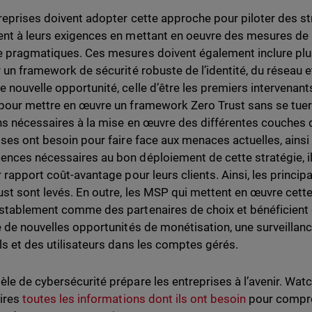
reprises doivent adopter cette approche pour piloter des st
nt à leurs exigences en mettant en oeuvre des mesures de p
 pragmatiques. Ces mesures doivent également inclure plus
r un framework de sécurité robuste de l’identité, du réseau e
 nouvelle opportunité, celle d’être les premiers intervenant
pour mettre en œuvre un framework Zero Trust sans se tuer 
ns nécessaires à la mise en œuvre des différentes couches d
ises ont besoin pour faire face aux menaces actuelles, ainsi 
nces nécessaires au bon déploiement de cette stratégie, il
r rapport coût-avantage pour leurs clients. Ainsi, les princip
ust sont levés. En outre, les MSP qui mettent en œuvre cett
stablement comme des partenaires de choix et bénéficient
e de nouvelles opportunités de monétisation, une surveillance
ls et des utilisateurs dans les comptes gérés.
le de cybersécurité prépare les entreprises à l’avenir. Wat
ires
toutes les informations dont ils ont besoin
pour compre