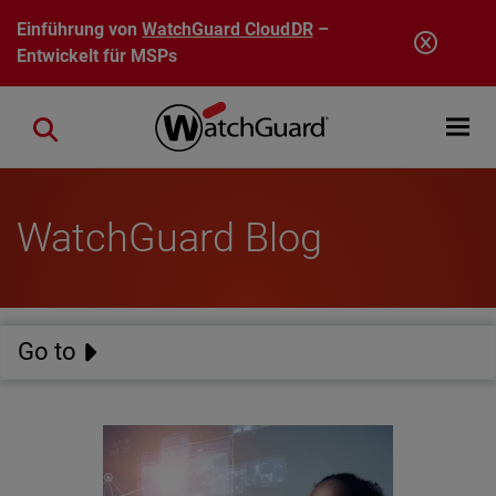
Direkt zum Inhalt
Einführung von
WatchGuard CloudDR
–
Entwickelt für MSPs
Open mobi
Close search
WatchGuard Blog
Go to