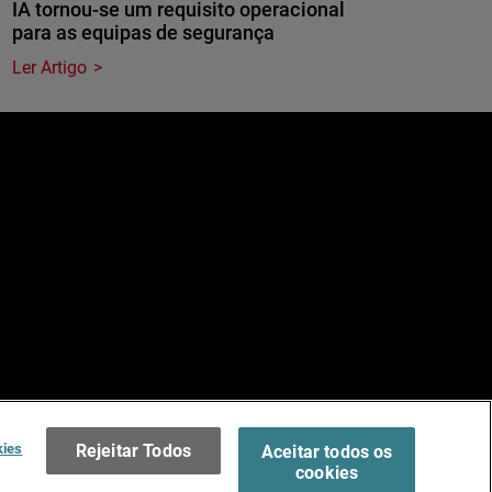
IA tornou-se um requisito operacional
para as equipas de segurança
Ler Artigo
e
dos.
Terms of Use >
kies
Rejeitar Todos
Aceitar todos os
cookies