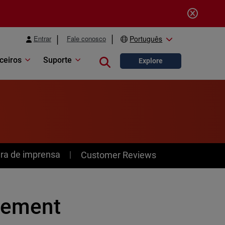
Entrar
Fale conosco
Português
ceiros
Suporte
Close search
Explore
ra de imprensa
Customer Reviews
quement