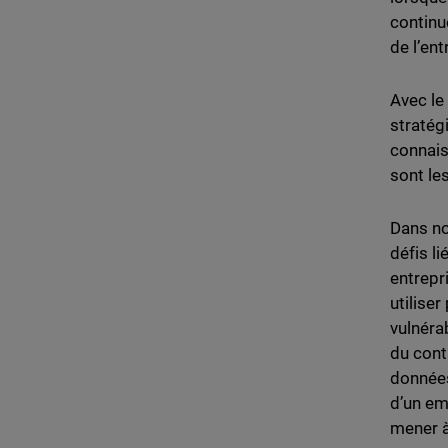
continu
de l’ent
Avec le 
stratég
connais
sont le
Dans n
défis l
entrepr
utilise
vulnéra
du cont
données 
d’un em
mener à