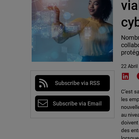
via
cyb
Nombre
collab
protég
22 Abril
Shar
Subscribe via RSS
C’est s
les emp
Subscribe via Email
nouvell
au nivea
doivent 
des entr
lorsque