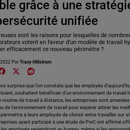
ble grâce à une stratégi
ersécurité unifiée
uses sont les raisons pour lesquelles de nombreu
orateurs votent en faveur d'un modèle de travail 
er efficacement ce nouveau périmètre ?
 2022
Por
Tracy Hillstrom
e on LinkedIn
Share on Facebook
Share on X
Share on Reddit
ans surprise que l’on constate que les employés d’aujourd’h
loient, souhaitent bénéficier d’un environnement de travail 
e routine de travail à distance, les entreprises sont amenées 
u de l’environnement de travail pour espérer attirer les meill
permettre à leurs employés de choisir entre travailler sur sit
eprises ayant participé à une étude de PwC ont affirmé offrir 
 les employés reviendront au bureau, même si les responsab