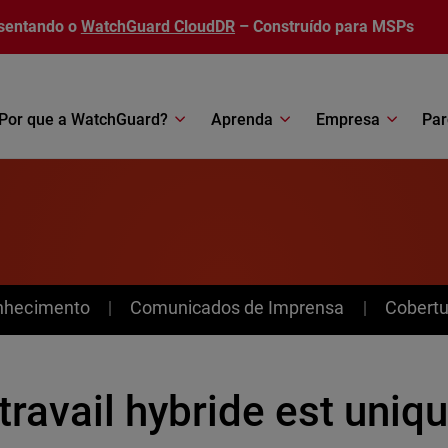
sentando o
WatchGuard CloudDR
– Construído para MSPs
Por que a WatchGuard?
Aprenda
Empresa
Par
nhecimento
Comunicados de Imprensa
Cobertu
travail hybride est uni