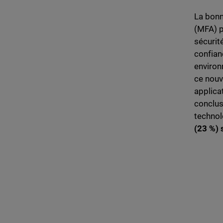
La bonn
(MFA) p
sécurit
confian
environ
ce nouv
applicat
conclus
technol
(23 %) 