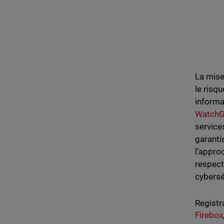
La mise
le risq
informa
WatchG
service
garanti
l’appro
respect
cybersé
Registr
Firebox