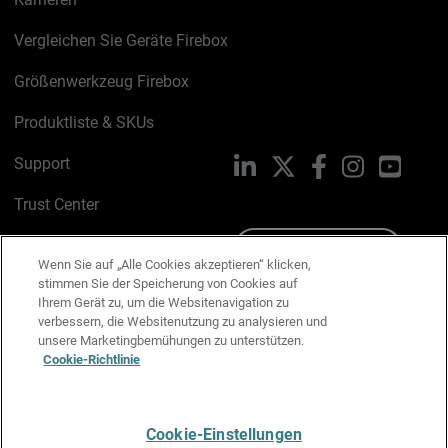
Vergleichen Sie Geräte Firebox
Größenwerkzeug Firebox
Produktliste & SKUs
Support
LinkedIn
X
Facebook
Instagram
YouTu
Trust Center
PSIRT
Schreiben Sie uns
Wenn Sie auf „Alle Cookies akzeptieren“ klicken,
stimmen Sie der Speicherung von Cookies auf
Cookie-Richtlinie
Ihrem Gerät zu, um die Websitenavigation zu
verbessern, die Websitenutzung zu analysieren und
Datenschutzrichtlinie
unsere Marketingbemühungen zu unterstützen.
Cookie-Richtlinie
Media & Brand Kit
E-Mail-Präferenzen verwalten
Cookie-Einstellungen