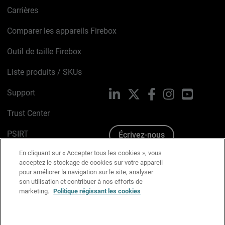
Carrières
Comparer les appareils Firebox
Outil de taille Firebox
Liste produits / SKUs
Support
LinkedIn
X
Facebook
Instagram
YouTube
Trust Center
PSIRT
Écrivez-nous
En cliquant sur « Accepter tous les cookies », vous
Avis sur les cookies
acceptez le stockage de cookies sur votre appareil
pour améliorer la navigation sur le site, analyser
Politique de confidentialité
son utilisation et contribuer à nos efforts de
marketing.
Politique régissant les cookies
Charte Graphique
Préférences email