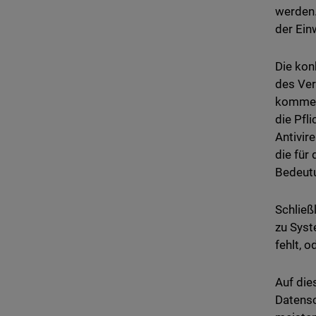
werden.
der Ein
Die kon
des Ver
kommen 
die Pfl
Antivir
die für
Bedeutu
Schließ
zu Syst
fehlt, 
Auf die
Datensc