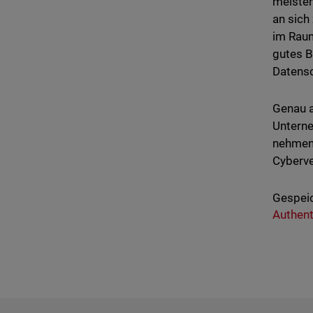
meisten
an sich
im Raum
gutes B
Datensc
Genau a
Untern
nehmen 
Cyberve
Gespeic
Authent