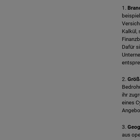
1.
Bran
beispie
Versich
Kalkül,
Finanzb
Dafür s
Unterne
entspre
2.
Größ
Bedrohu
ihr zug
eines C
Angebot
3.
Geog
aus ope