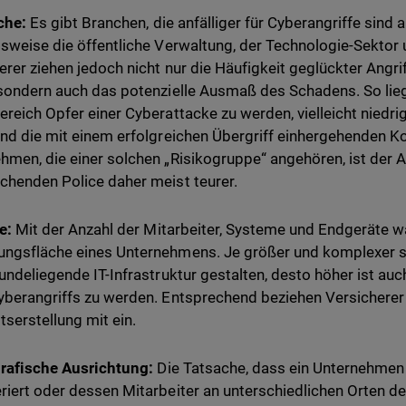
che:
Es gibt Branchen, die anfälliger für Cyberangriffe sind 
lsweise die öffentliche Verwaltung, der Technologie-Sekto
erer ziehen jedoch nicht nur die Häufigkeit geglückter Angr
 sondern auch das potenzielle Ausmaß des Schadens. So lieg
ereich Opfer einer Cyberattacke zu werden, vielleicht niedrig
ind die mit einem erfolgreichen Übergriff einhergehenden K
hmen, die einer solchen „Risikogruppe“ angehören, ist der 
chenden Police daher meist teurer.
e:
Mit der Anzahl der Mitarbeiter, Systeme und Endgeräte w
ngsfläche eines Unternehmens. Je größer und komplexer si
rundeliegende IT-Infrastruktur gestalten, desto höher ist auc
yberangriffs zu werden. Entsprechend beziehen Versicherer 
serstellung mit ein.
rafische Ausrichtung:
Die Tatsache, dass ein Unternehmen
riert oder dessen Mitarbeiter an unterschiedlichen Orten der