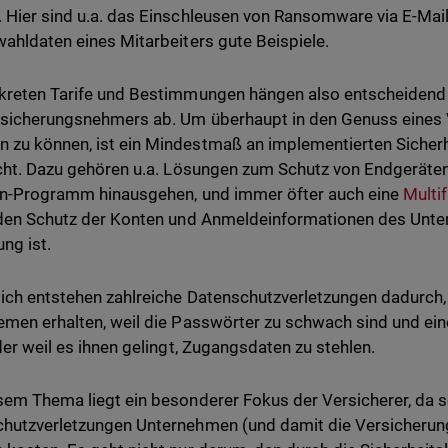
 Hier sind u.a. das Einschleusen von Ransomware via E-Mail
wahldaten eines Mitarbeiters gute Beispiele.
kreten Tarife und Bestimmungen hängen also entscheidend v
sicherungsnehmers ab. Um überhaupt in den Genuss eines
zu können, ist ein Mindestmaß an implementierten Siche
icht. Dazu gehören u.a. Lösungen zum Schutz von Endgeräte
en-Programm hinausgehen, und immer öfter auch eine
Multi
 den Schutz der Konten und Anmeldeinformationen des Unt
ng ist.
lich entstehen zahlreiche Datenschutzverletzungen dadurch
emen erhalten, weil die Passwörter zu schwach sind und ein
oder weil es ihnen gelingt, Zugangsdaten zu stehlen.
sem Thema liegt ein besonderer Fokus der Versicherer, da 
hutzverletzungen Unternehmen (und damit die Versicherun