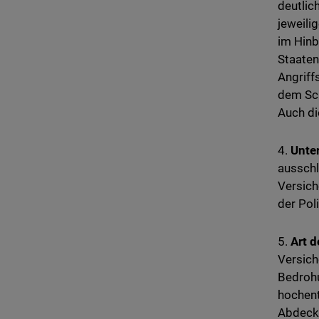
deutlic
jeweili
im Hinb
Staaten
Angriff
dem Sc
Auch di
4.
Unte
ausschl
Versiche
der Pol
5.
Art d
Versich
Bedroh
hochent
Abdecku