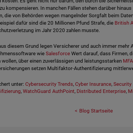
 kosten. Es geht nicht nur darum, den durch die Sicherheit
 zu kompensieren. In manchen Fällen stehen darüber hinaus
, die von Behörden wegen mangelnder Sorgfalt beim Daten
eispiel dafür sind die 20 Millionen Pfund Strafe, die
British 
hutzverletzung im Jahr 2020 zahlen musste.
us diesem Grund legen Versicherer und auch immer mehr A
ehmenssoftware wie
Salesforce
Wert darauf, dass Firmen, d
wollen, über einen zuverlässigen und leistungsstarken
MFA
rsicherungen setzen Multifaktor-Authentifizierung mittlerwe
hert unter:
Cybersecurity Trends
,
Cyber Insurance
,
Security
ifizierung
,
WatchGuard AuthPoint
,
Distributed Enterprise
,
Mi
Blog Startseite