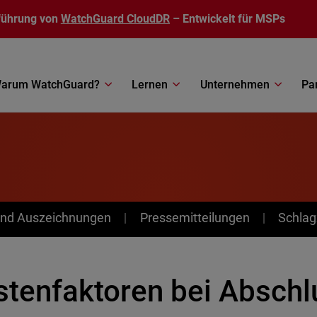
führung von
WatchGuard CloudDR
– Entwickelt für MSPs
arum WatchGuard?
Lernen
Unternehmen
Pa
nd Auszeichnungen
Pressemitteilungen
Schlag
stenfaktoren bei Abschl