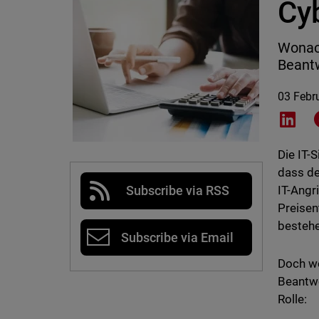
Cy
Wonach
Beantw
03 Febr
Shar
Die IT-
dass de
IT-Angr
Subscribe via RSS
Preisen
bestehe
Subscribe via Email
Doch wo
Beantwo
Rolle: