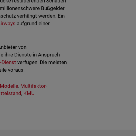
slücke resultierenden Schaden
 millionenschwere Bußgelder
schutz verhängt werden. Ein
Airways
aufgrund einer
nbieter von
ie ihre Dienste in Anspruch
-Dienst
verfügen. Die meisten
ile voraus.
 Modelle
,
Multifaktor-
ttelstand
,
KMU