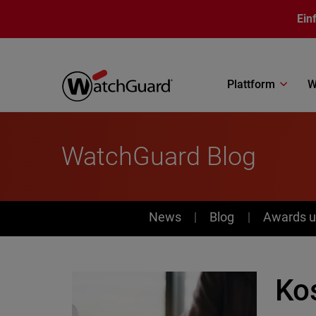
Direkt zum Inhalt
Ein
Plattform
W
WatchGuard Blog
News
News
Blog
Awards u
Ko