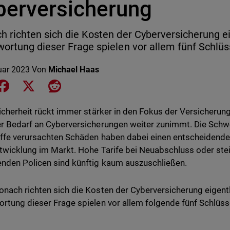
berversicherung
 richten sich die Kosten der Cyberversicherung ei
ortung dieser Frage spielen vor allem fünf Schlü
uar 2023
Von
Michael Haas
e on LinkedIn
Share on Facebook
Share on X
Share on Reddit
Sicherheit rückt immer stärker in den Fokus der Versicheru
r Bedarf an Cyberversicherungen weiter zunimmt. Die Schwe
iffe verursachten Schäden haben dabei einen entscheidenden
twicklung im Markt. Hohe Tarife bei Neuabschluss oder ste
nden Policen sind künftig kaum auszuschließen.
nach richten sich die Kosten der Cyberversicherung eigentl
rtung dieser Frage spielen vor allem folgende fünf Schlüs