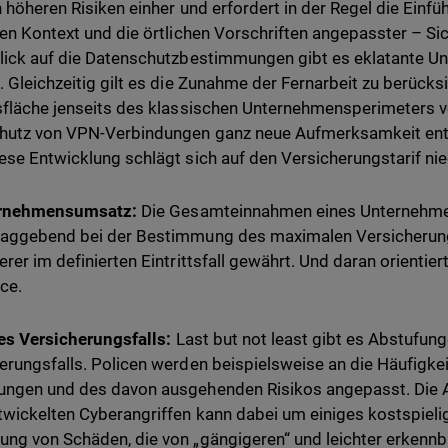
h höheren Risiken einher und erfordert in der Regel die Einfüh
gen Kontext und die örtlichen Vorschriften angepasster – 
lick auf die Datenschutzbestimmungen gibt es eklatante Un
. Gleichzeitig gilt es die Zunahme der Fernarbeit zu berücks
sfläche jenseits des klassischen Unternehmensperimeters 
hutz von VPN-Verbindungen ganz neue Aufmerksamkeit en
ese Entwicklung schlägt sich auf den Versicherungstarif nie
rnehmensumsatz:
Die Gesamteinnahmen eines Unternehmen
aggebend bei der Bestimmung des maximalen Versicherung
rer im definierten Eintrittsfall gewährt. Und daran orientier
ice.
es Versicherungsfalls:
Last but not least gibt es Abstufung
erungsfalls. Policen werden beispielsweise an die Häufigke
ungen und des davon ausgehenden Risikos angepasst. Die
wickelten Cyberangriffen kann dabei um einiges kostspielig
ng von Schäden, die von „gängigeren“ und leichter erkenn