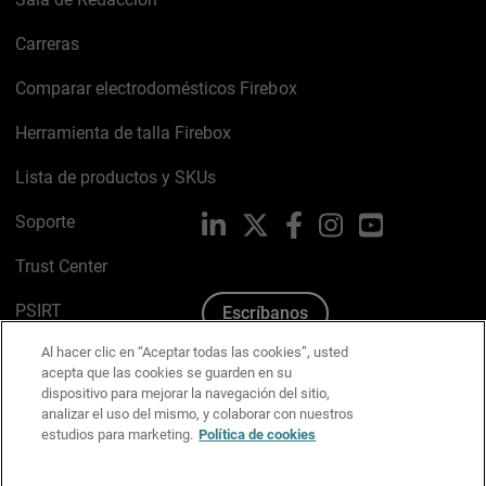
Carreras
Comparar electrodomésticos Firebox
Herramienta de talla Firebox
Lista de productos y SKUs
Soporte
LinkedIn
X
Facebook
Instagram
YouTube
Trust Center
PSIRT
Escríbanos
Al hacer clic en “Aceptar todas las cookies”, usted
Política de cookies
acepta que las cookies se guarden en su
dispositivo para mejorar la navegación del sitio,
Política de privacidad
analizar el uso del mismo, y colaborar con nuestros
estudios para marketing.
Política de cookies
Kit de medios y marca