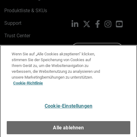
Produktliste & SKUs
Support
LinkedIn
X
Facebook
Instagram
YouTu
Trust Center
PSIRT
Schreiben Sie uns
Wenn Sie auf „Alle Cookies akzeptieren“ klicken,
stimmen Sie der Speicherung von Cookies auf
Cookie-Richtlinie
Ihrem Gerät zu, um die Websitenavigation zu
verbessern, die Websitenutzung zu analysieren und
Datenschutzrichtlinie
unsere Marketingbemühungen zu unterstützen.
Cookie-Richtlinie
Media & Brand Kit
E-Mail-Präferenzen verwalten
Cookie-Einstellungen
Deutsch
Alle ablehnen