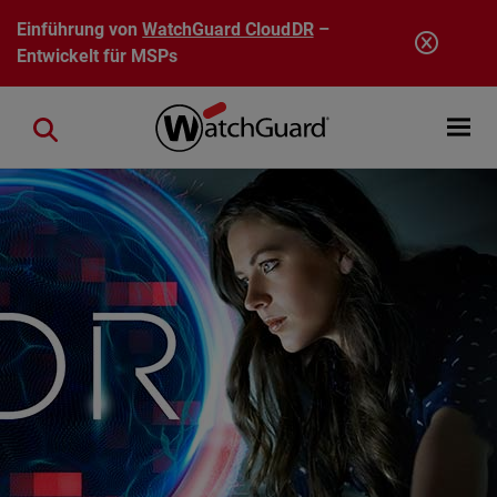
Direkt zum Inhalt
Einführung von
WatchGuard CloudDR
–
Entwickelt für MSPs
Open mobi
Close search